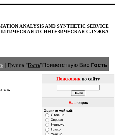
MATION ANALYSIS AND SYNTHETIC SERVICE
ЛИТИЧЕСКАЯ И СИНТЕЗИЧЕСКАЯ СЛУЖБА
Приветствую Вас
Гость
ть
|
Группа
"
Гость
"
Поисковик
по сайту
атель.
Наш
опрос
Оцените мой сайт
Отлично
Хорошо
Неплохо
Плохо
Ужасно