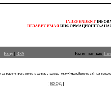
INDEPENDENT
 INFOR
НЕЗАВИСИМАЯ
 ИНФОРМАЦИОННО-АНА
д
|
Вход
|
RSS
Вы вошли как
Гос
м запрещено просматривать данную страницу, пожалуйста войдите на сайт как пользов
[
ВХОД
]