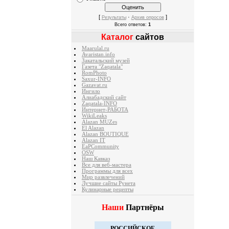
[
·
]
Результаты
Архив опросов
Всего ответов:
1
Каталог
сайтов
Maarulal.ru
Avaristan.info
Закатальский музей
Газета "Zaqatala"
RomPhoto
Saxur-INFO
Gazavat.ru
Ингило
Алиабадский сайт
Zaqatala-INFO
Интернет-РАБОТА
WikiLeaks
Alazan MUZes
El Alazan
Alazan BOUTIQUE
Alazan IT
EaPCommunity
OSW
Наш Кавказ
Все для веб-мастера
Программы для всех
Мир развлечений
Лучшие сайты Рунета
Кулинарные рецепты
Наши
Партнёры
РОССИЙСКОЕ