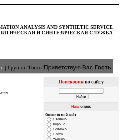
MATION ANALYSIS AND SYNTHETIC SERVICE
ЛИТИЧЕСКАЯ И СИНТЕЗИЧЕСКАЯ СЛУЖБА
Приветствую Вас
Гость
ть
|
Группа
"
Гость
"
Поисковик
по сайту
атель.
Наш
опрос
Оцените мой сайт
Отлично
Хорошо
Неплохо
Плохо
Ужасно