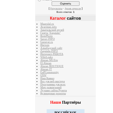
[
·
]
Результаты
Архив опросов
Всего ответов:
1
Каталог
сайтов
Maarulal.ru
Avaristan.info
Закатальский музей
Газета "Zaqatala"
RomPhoto
Saxur-INFO
Gazavat.ru
Ингило
Алиабадский сайт
Zaqatala-INFO
Интернет-РАБОТА
WikiLeaks
Alazan MUZes
El Alazan
Alazan BOUTIQUE
Alazan IT
EaPCommunity
OSW
Наш Кавказ
Все для веб-мастера
Программы для всех
Мир развлечений
Лучшие сайты Рунета
Кулинарные рецепты
Наши
Партнёры
РОССИЙСКОЕ