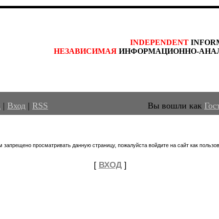
INDEPENDENT
 INFOR
НЕЗАВИСИМАЯ
 ИНФОРМАЦИОННО-АНА
д
|
Вход
|
RSS
Вы вошли как
Гос
м запрещено просматривать данную страницу, пожалуйста войдите на сайт как пользов
[
ВХОД
]