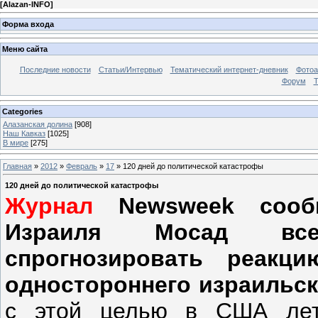
[
Alazan-INFO
]
Форма входа
Меню сайта
Последние новости
Статьи/Интервью
Тематический интернет-дневник
Фото
Форум
Т
Categories
Алазанская долина
[908]
Наш Кавказ
[1025]
В мире
[275]
Главная
»
2012
»
Февраль
»
17
» 120 дней до политической катастрофы
120 дней до политической катастрофы
Журнал
Newsweek сообщ
Израиля Мосад все
спрогнозировать реакц
одностороннего израильск
с этой целью в США лет