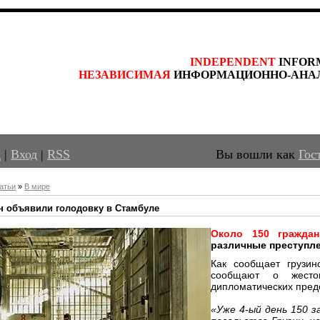
INDEPENDENT
 INFOR
НЕЗАВИСИМАЯ
 ИНФОРМАЦИОННО-АНА
д
|
Вход
|
RSS
Вы вошли как
Гос
атьи
»
В мире
ин объявили голодовку в Стамбуле
Около 150 граждан
различные преступл
Как сообщает грузин
сообщают о жесто
дипломатических предс
«Уже 4-ый день 150 