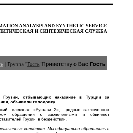
MATION ANALYSIS AND SYNTHETIC SERVICE
ЛИТИЧЕСКАЯ И СИНТЕЗИЧЕСКАЯ СЛУЖБА
Приветствую Вас
Гость
ть
|
Группа
"
Гость
"
Грузии, отбывающих наказание в Турции за
ения, объявили голодовку.
ский телеканал «Рустави 2», родные заключенных
ком обращении с заключенными и обвиняют
тавителей Грузии в бездействии.
заключенных голодают. Мы официально обратились в