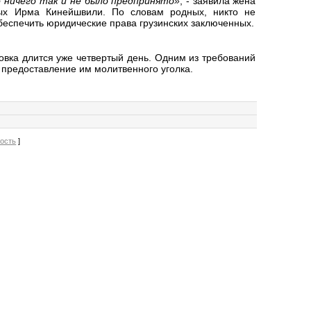
о ничего так и не было предпринято»
, - заявила жена
ых Ирма Кинейшвили. По словам родных, никто не
беспечить юридические права грузинских заключенных.
овка длится уже четвертый день.
Одним из требований
 предоставление им молитвенного уголка.
вость
]