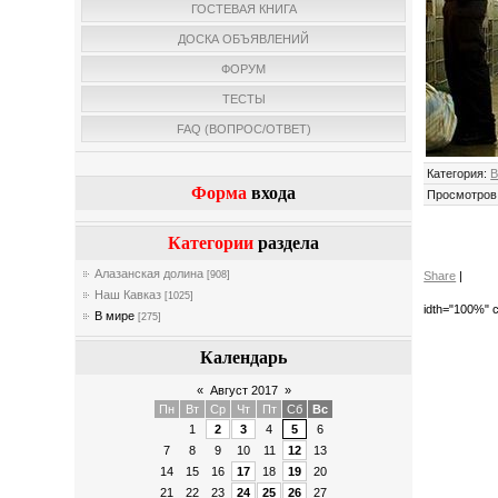
ГОСТЕВАЯ КНИГА
ДОСКА ОБЪЯВЛЕНИЙ
ФОРУМ
ТЕСТЫ
FAQ (ВОПРОС/ОТВЕТ)
Категория
:
В
Форма
входа
Просмотров
Категории
раздела
Алазанская долина
Share
|
[908]
Наш Кавказ
[1025]
idth="100%" c
В мире
[275]
Календарь
«
Август 2017
»
Пн
Вт
Ср
Чт
Пт
Сб
Вс
1
2
3
4
5
6
7
8
9
10
11
12
13
14
15
16
17
18
19
20
21
22
23
24
25
26
27