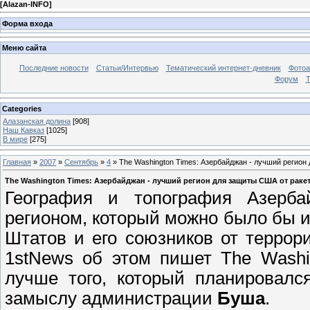
[
Alazan-INFO
]
Форма входа
Меню сайта
Последние новости
Статьи/Интервью
Тематический интернет-дневник
Фото
Форум
Т
Categories
Алазанская долина
[908]
Наш Кавказ
[1025]
В мире
[275]
Главная
»
2007
»
Сентябрь
»
4
» The Washington Times: Азербайджан - лучший регион
The Washington Times: Азербайджан - лучший регион для защиты США от раке
География и топография Азерба
регионом, который можно было бы 
Штатов и его союзников от террор
1stNews об этом пишет The Washi
лучше того, который планировалс
замыслу администрации
Буша
.