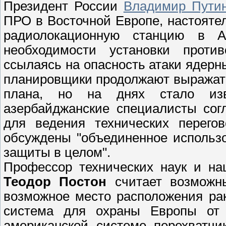
Президент России
Владимир Пути
ПРО в Восточной Европе, настояте
радиолокационную станцию в 
необходимости установки проти
ссылаясь на опасность атаки ядерн
планировщики продолжают выражать
плана, но на днях стало изв
азербайджанские специалисты сог
для ведения технических перего
обсуждены "объединенное использ
защиты в целом".
Профессор технических наук и на
Теодор Постон
считает возможны
возможное место расположения ра
система для охраны Европы от 
американской системе перехватчи