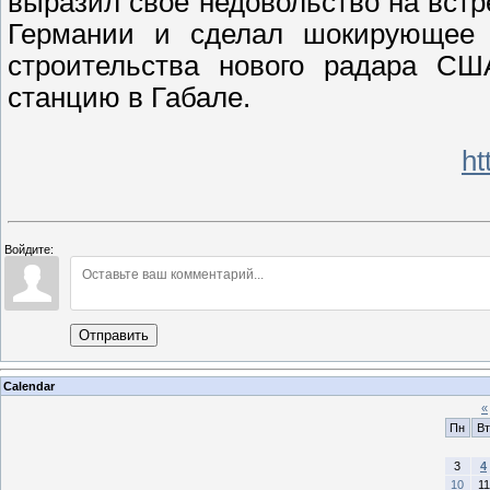
выразил свое недовольство на вст
Германии и сделал шокирующее п
строительства нового радара СШ
станцию в Габале.
ht
Войдите:
Отправить
Calendar
«
Пн
Вт
3
4
10
11