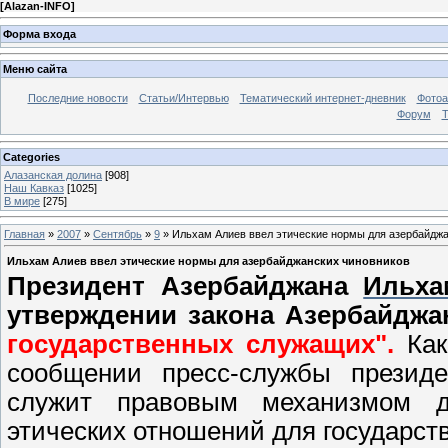
[
Alazan-INFO
]
Форма входа
Меню сайта
Последние новости
Статьи/Интервью
Тематический интернет-дневник
Фото
Форум
Т
Categories
Алазанская долина
[908]
Наш Кавказ
[1025]
В мире
[275]
Главная
»
2007
»
Сентябрь
»
9
» Ильхам Алиев ввел этические нормы для азербайджа
Ильхам Алиев ввел этические нормы для азербайджанских чиновников
Президент Азербайджана
Ильха
утверждении закона Азербайдж
государственных служащих".
Ка
сообщении пресс-службы президе
служит правовым механизмом д
этических отношений для государст