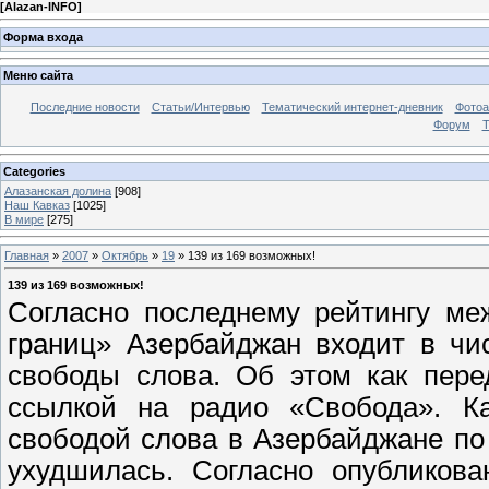
[
Alazan-INFO
]
Форма входа
Меню сайта
Последние новости
Статьи/Интервью
Тематический интернет-дневник
Фото
Форум
Т
Categories
Алазанская долина
[908]
Наш Кавказ
[1025]
В мире
[275]
Главная
»
2007
»
Октябрь
»
19
» 139 из 169 возможных!
139 из 169 возможных!
Согласно последнему рейтингу ме
границ» Азербайджан входит в чи
свободы слова.
Об этом как пере
ссылкой на радио «Свобода». Ка
свободой слова в Азербайджане п
ухудшилась. Согласно опубликова