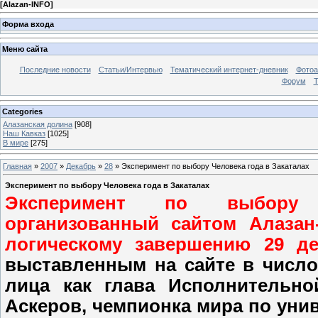
[
Alazan-INFO
]
Форма входа
Меню сайта
Последние новости
Статьи/Интервью
Тематический интернет-дневник
Фото
Форум
Т
Categories
Алазанская долина
[908]
Наш Кавказ
[1025]
В мире
[275]
Главная
»
2007
»
Декабрь
»
28
» Эксперимент по выбору Человека года в Закаталах
Эксперимент по выбору Человека года в Закаталах
Эксперимент по выбору
организованный сайтом Алазан
логическому завершению 29 д
выставленным на сайте в число
лица как глава Исполнительно
Аскеров, чемпионка мира по уни