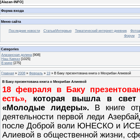
[
Alazan-INFO
]
Форма входа
Меню сайта
Последние новости
Статьи/Интервью
Тематический интернет-дневник
Фото
Форум
Т
Categories
Алазанская долина
[908]
Наш Кавказ
[1025]
В мире
[275]
Главная
»
2008
»
Февраль
»
19
» В Баку презентована книга о Мехрибан Алиевой
В Баку презентована книга о Мехрибан Алиевой
18 февраля в Баку презентован
есть»,
которая вышла в свет п
«Молодые лидеры».
В книге от
деятельности первой леди Азербай
после Доброй воли ЮНЕСКО и ИСЕ
Алиевой в общественной жизни, сфе