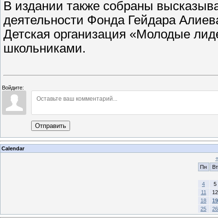
В издании также собраны высказыв
деятельности Фонда Гейдара Алиева
Детская организация «Молодые лид
школьниками.
Войдите:
Отправить
Calendar
Пн
Вт
4
5
11
12
18
19
25
26