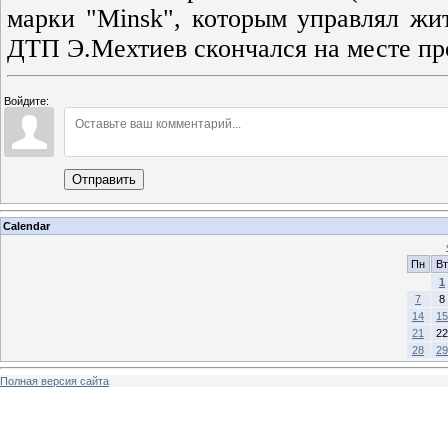
марки "Minsk", которым управлял жи
ДТП Э.Мехтиев скончался на месте п
Войдите:
Отправить
Calendar
Пн
Вт
1
7
8
14
15
21
22
28
29
Полная версия сайта