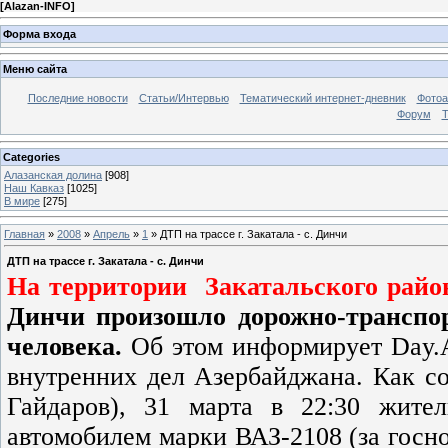
[
Alazan-INFO
]
Форма входа
Меню сайта
Последние новости
Статьи/Интервью
Тематический интернет-дневник
Фото
Форум
Т
Categories
Алазанская долина
[908]
Наш Кавказ
[1025]
В мире
[275]
Главная
»
2008
»
Апрель
»
1
» ДТП на трассе г. Закатала - с. Динчи
ДТП на трассе г. Закатала - с. Динчи
На территории Закатальского рай
Динчи произошло дорожно-транспо
человека.
Об этом информирует Day.
внутренних дел Азербайджана. Как с
Гайдаров),
31 марта в 22:30
жите
автомобилем марки
ВАЗ-2108 (за госн