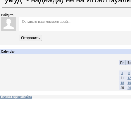
Войдите:
Отправить
Calendar
Пн
Вт
4
5
11
12
18
19
25
26
Полная версия сайта