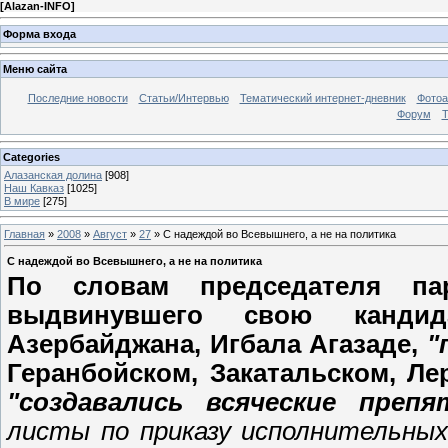
[
Alazan-INFO
]
Форма входа
Меню сайта
Последние новости
Статьи/Интервью
Тематический интернет-дневник
Фото
Форум
Т
Categories
Алазанская долина
[908]
Наш Кавказ
[1025]
В мире
[275]
Главная
»
2008
»
Август
»
27
» С надеждой во Всевышнего, а не на политика
С надеждой во Всевышнего, а не на политика
По словам председателя пар
выдвинувшего свою кандид
Азербайджана, Игбала Агазаде,
"
Геранбойском, Закатальском, Ле
"создавались всяческие препя
листы по приказу исполнительных