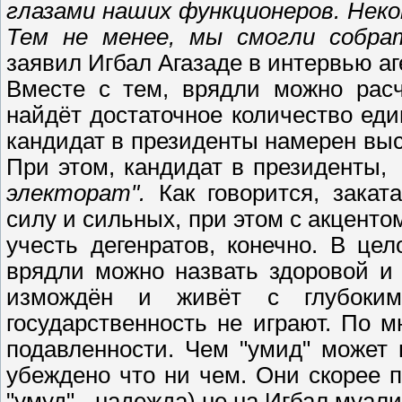
глазами наших функционеров. Нек
Тем не менее, мы смогли собрат
заявил Игбал Агазаде в интервью аг
Вместе с тем, врядли можно расч
найдёт достаточное количество ед
кандидат в президенты намерен выс
При этом, кандидат в президенты,
электорат".
Как говорится, закат
силу и сильных, при этом с акценто
учесть дегенратов, конечно. В це
врядли можно назвать здоровой и
измождён и живёт с глубоким
государственность не играют. По м
подавленности. Чем "умид" может
убеждено что ни чем. Они скорее п
"умуд" - надежда) не на Игбал муали