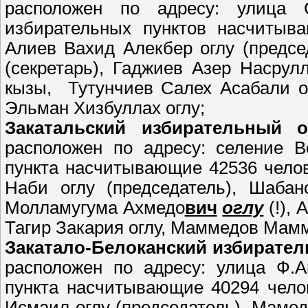
расположен по адресу: улица 
избирательных пунктов насчитыв
Алиев Вахид Алекбер оглу (предс
(секретарь), Гаджиев Азер Насру
кызы,
Тутунчиев Салех Асабали ог
Эльман Хизбуллах оглу;
Закатальский избирательный о
расположен по адресу: селение В
пункта насчитывающие 42536 челов
Наби оглу (председатель), Шабан
Молламугума Ахмедо
вич
оглу
(!),
Тагир Закария оглу, Маммедов Мамм
Закатало-Белоканский избирател
расположен по адресу: улица Ф.А
пункта насчитывающие 40294 чело
Исмаил оглу (председатель), Мамед