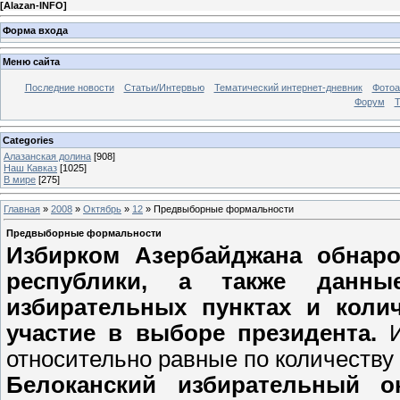
[
Alazan-INFO
]
Форма входа
Меню сайта
Последние новости
Статьи/Интервью
Тематический интернет-дневник
Фото
Форум
Т
Categories
Алазанская долина
[908]
Наш Кавказ
[1025]
В мире
[275]
Главная
»
2008
»
Октябрь
»
12
» Предвыборные формальности
Предвыборные формальности
Избирком Азербайджана обнар
республики, а также данны
избирательных пунктах и коли
участие в выборе президента.
относительно равные по количеству
Белоканский избирательный ок