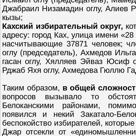
Джабраил Низамадин оглу, Алиев Р
кызы;
Кахский избирательный округ,
ко
адресу: город Ках, улица имени «28
насчитывающие 37871 человек; чл
оглу (председатель), Ахмедов Ильг
гасан оглу, Хялляев Эйваз Юсиф 
Рджаб Яхя оглу, Ахмедова Гюллю Га
Таким образом,
в общей сложности
вопросов вызывало то обстоя
Белоканскими районами, помим
появился и некий Закатало-Бело
беспокойство избирателей, которые 
Джар отсекли от «единомышленни