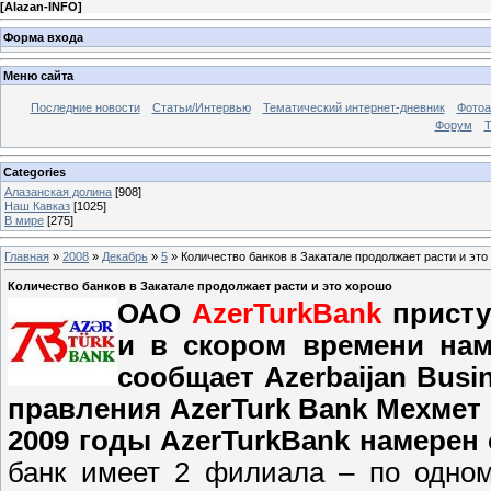
[
Alazan-INFO
]
Форма входа
Меню сайта
Последние новости
Статьи/Интервью
Тематический интернет-дневник
Фото
Форум
Т
Categories
Алазанская долина
[908]
Наш Кавказ
[1025]
В мире
[275]
Главная
»
2008
»
Декабрь
»
5
» Количество банков в Закатале продолжает расти и эт
Количество банков в Закатале продолжает расти и это хорошо
ОАО
AzerTurkBank
присту
и в скором времени нам
сообщает Azerbaijan Busi
правления AzerTurk Bank Мехмет 
2009 годы AzerTurkBank намерен
банк имеет 2 филиала – по одном