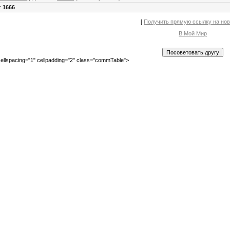
:
1666
[
Получить прямую ссылку на но
В Мой Мир
ellspacing="1" cellpadding="2" class="commTable">