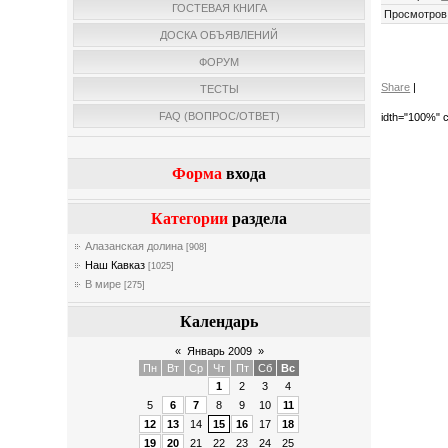
ГОСТЕВАЯ КНИГА
Просмотров
ДОСКА ОБЪЯВЛЕНИЙ
ФОРУМ
Share
|
ТЕСТЫ
FAQ (ВОПРОС/ОТВЕТ)
idth="100%" c
Форма
входа
Категории
раздела
Алазанская долина
[908]
Наш Кавказ
[1025]
В мире
[275]
Календарь
«
Январь 2009
»
Пн
Вт
Ср
Чт
Пт
Сб
Вс
1
2
3
4
5
6
7
8
9
10
11
12
13
14
15
16
17
18
19
20
21
22
23
24
25