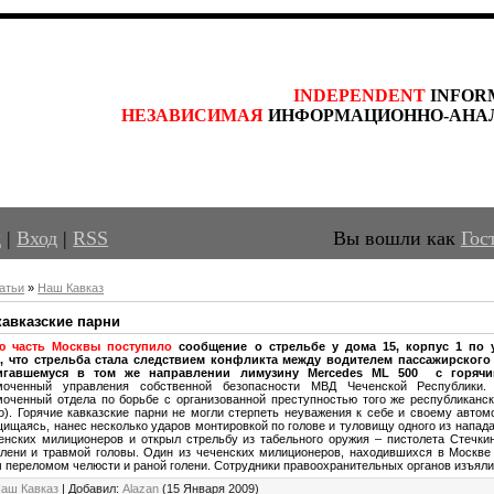
INDEPENDENT
 INFOR
НЕЗАВИСИМАЯ
 ИНФОРМАЦИОННО-АНА
д
|
Вход
|
RSS
Вы вошли как
Гос
атьи
»
Наш Кавказ
кавказские парни
ю часть Москвы поступило
сообщение о стрельбе у дома 15, корпус 1 по 
, что стрельба стала следствием конфликта между водителем пассажирского
игавшемуся в том же направлении лимузину Mercedes МL 500 с горячи
омоченный управления собственной безопасности МВД Чеченской Республи
оченный отдела по борьбе с организованной преступностью того же республиканс
о). Горячие кавказские парни не могли стерпеть неуважения к себе и своему автом
щищаясь, нанес несколько ударов монтировкой по голове и туловищу одного из напад
енских милиционеров и открыл стрельбу из табельного оружия – пистолета Стечки
лени и травмой головы. Один из чеченских милиционеров, находившихся в Москве
 переломом челюсти и раной голени. Сотрудники правоохранительных органов изъяли 
аш Кавказ
|
Добавил
:
Alazan
(15 Января 2009)