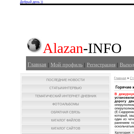
Добрый день ))
Alazan
-INFO
Главная
|
Мой профиль
|
Регистрация
|
Выхо
Главная
»
Ст
ПОСЛЕДНИЕ НОВОСТИ
Горячие 
СТАТЬИ/ИНТЕРВЬЮ
В дежурну
ТЕМАТИЧЕСКИЙ ИНТЕРНЕТ-ДНЕВНИК
установили
дорогу дв
ФОТОАЛЬБОМЫ
оперуполн
оперуполном
(Е.Сидоренк
ОБРАТНАЯ СВЯЗЬ
который, за
один из чеч
КАТАЛОГ ФАЙЛОВ
ранением го
оскольчатым
КАТАЛОГ САЙТОВ
Категория
:
Н