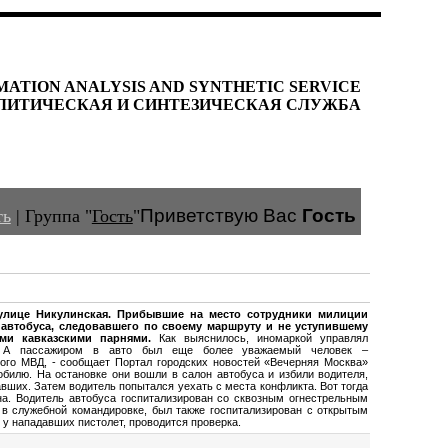
MATION ANALYSIS AND SYNTHETIC SERVICE
ЛИТИЧЕСКАЯ И СИНТЕЗИЧЕСКАЯ СЛУЖБА
Приветствую Вас
Гость
ть
|
Группа
"
Гость
"
улице Никулинская. Прибывшие на место сотрудники милиции
 автобуса, следовавшего по своему маршруту и не уступившему
ми кавказскими парнями.
Как выяснилось, иномаркой управлял
ки. А пассажиром в авто был еще более уважаемый человек –
кого МВД, - сообщает Портал городских новостей «Вечерняя Москва»
обилю. На остановке они вошли в салон автобуса и избили водителя,
авших. Затем водитель попытался уехать с места конфликта. Вот тогда
на. Водитель автобуса госпитализирован со сквозным огнестрельным
 в служебной командировке, был также госпитализирован с открытым
у нападавших пистолет, проводится проверка.