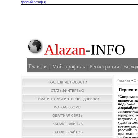
Добрый вечер ))
Alazan
-INFO
Главная
|
Мой профиль
|
Регистрация
|
Выхо
Главная
»
Ст
ПОСЛЕДНИЕ НОВОСТИ
Перпекти
СТАТЬИ/ИНТЕРВЬЮ
"Совреме
ТЕМАТИЧЕСКИЙ ИНТЕРНЕТ-ДНЕВНИК
является з
подножье 
ФОТОАЛЬБОМЫ
Азербайджа
заповедника
городскую к
ОБРАТНАЯ СВЯЗЬ
безусловно,
курганы эт
КАТАЛОГ ФАЙЛОВ
времен расц
рабочий". "
КАТАЛОГ САЙТОВ
приезжают с
турбазы пер