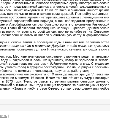
. "Хорошо известные и наиболее популярные среди иностранцев села в
истов и представителей дипломатических миссий, аккредитованных в
ий храм. Лекит находится в 12 км от Каха и знаменит монастырским
лишь нижние части стен и колонн семи церквей. Постройку монастыря
реннее построение здания - четыре мощные колонны с лежащими на них
ружений зороастрийского периода, в них наблюдается продолжение в
ешнего Азербайджана сыграл большую роль в становлении Кавказской
зом. Главный экспонат заповедника «Илису» - крепость Даниел-бека в
 истории, интерес к которой до сих пор не ослабевает на Северном
 многочисленные потомки внесли значительную лепту в формирование
ядом с селом Тангит в последние годы стали местом паломничества
икого в селение Чар и памятник Дарубал, в виде скальных храмовых
отомками последнего султана Илисуинского султаната и создать книгу
ких гор. Местные пчеловоды сохранили старинные рецепты медовых
, воду и закрывали в больших кувшинах, которые зарывали в землю.
ярный среди туристов завтрак - буйволиное масло и мед. С медовым
обы утолить голод в трудном восхождении. Все чаще рядом с пасеками
 бесплатно помогают пчеловодам, получая за работу мед.
 археологические экспонаты от X века до нашей эры до VII века как
отяжении минимум 16 веков. В чем-то этот объект культуры повторил
й в 1873 году. Туристов здесь встречали макеты сельских домов с
ижской выставке 1878 года Швеция получила за экспозицию из музея
ачения: «Знать и любить свое Отечество, как свою ферму или любое
вость
]