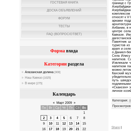
ГОСТЕВАЯ КНИГА
границе с Г
Азербайджан
Азербайджан
ДОСКА ОБЪЯВЛЕНИЙ
комплексом 
относят к V
ФОРУМ
арками подд
архитектурн
ТЕСТЫ
Албании, в 
центре села
FAQ (ВОПРОС/ОТВЕТ)
Кавказе. Им
дагестанской
Памятник ш
туристов из
врат в селе
Форма
входа
о Даниел-бе
Села Илису
напитков. С
Извлекали ч
Категории
раздела
напитком па
можно летом
Алазанская долина
[908]
Кахский муз
убедительно
Наш Кавказ
[1025]
путь шведс
В мире
подлинными 
[275]
«Скансен» з
личное хозя
Календарь
Категория
:
А
«
Март 2009
»
Просмотров
Пн
Вт
Ср
Чт
Пт
Сб
Вс
1
2
3
4
5
6
7
8
9
10
11
12
13
14
15
Share
|
16
17
18
19
20
21
22