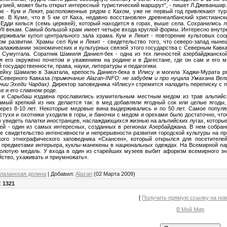
рузией, может быть открыт интересный туристический маршрут", - пишет Л.Джеваншир
е - Кум и Лекит, расположенные рядом с Кахом, уже не первый год привлекают тур
е. В Куме, что в 5 км от Каха, недавно восстановлен древнеалбанский христианск
Едди килься (семь церквей), который находится в горах, выше села. Сохранились 
-VII векам. Самый большой храм имеет четыре входа круглой формы. Интересно внут
ерживали купол центрального зала храма. Кум и Лекит - повторение культовых соо
ом развитии. Храмы сел Кум и Лекит - свидетельство того, что северо-запад нын
налаживании экономических и культурных связей этого государства с Северным Кавка
 Сумуггала. Соратник Шамиля Даниел-бек - одна из тех личностей азербайджанской
я его окружено почетом и уважением на родине и в Дагестане, где он сам и его
 государственности, права, науки, литературы и педагогики.
ейху Шамилю в Закатала, крепость Даниел-бека в Илису и могила Хаджи-Мурата р
 Северного Кавказа
(примечание Alazan-INFO: не забудем и про нуцала Умахана Вел
нии Эхеди Чардах).
Директор заповедника «Илису» стремится наладить переписку с п
ке и его славном роде.
 и Сарыбаш издавна прославились изумительным местным медом из трав альпийс
амый крепкий из них делается так: в мед добавляли ягодный сок или целые ягоды
ерез 8-10 лет. Некоторые медовые вина выдерживались и по 50 лет. Самое попул
стухи и охотники уходили в горы, и баночки с медом и орехами было достаточно, чт
 увидеть палатки иностранцев, наслаждающихся жизнью на альпийских лугах, которые
ей - один из самых интересных, созданных в регионах Азербайджана. В нем собраны
е свидетельство интенсивности и непрерывности развития городской культуры на пр
кого этнографического заповедника «Скансен», который открылся для посетителе
предметами интерьера, куклы-манекены в национальных одеждах. На Всемирной пар
олотую медаль. У входа в один из старейших музеев выбит афоризм всемирного зн
йство, ухаживать и приумножать».
лазанская долина
|
Добавил
:
Alazan
(02 Марта 2009)
:
1321
[
Получить прямую ссылку на но
В Мой Мир