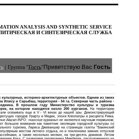
MATION ANALYSIS AND SYNTHETIC SERVICE
ЛИТИЧЕСКАЯ И СИНТЕЗИЧЕСКАЯ СЛУЖБА
Приветствую Вас
Гость
ть
|
Группа
"
Гость
"
х культурных
, историко-архитектурных объектов. Одним из таких
а Илису и Сарыбаш, территория - 54 га. Северная часть района -
ведника.
В прошлом году Министерство культуры и туризма
ек, на котором находятся около 200 курганов.
На территории
чали осваивать еще в V - VI веках до нашей эры. Демонстрирующий
цветущих городов Урарту и Мидии, эпохи Клеопатры и расцвета Рима,
ние Alazan-INFO: «кахские курганы» не является научным термином;
т большое внимание как памятник эволюции городской культуры со
ального туризма, Лариса Джеваншир на страницах газеты "Бакинский
популярным местом летнего отдыха, но и поклонники зимних отпусков
ссейнами, а также несколько мелких, на три-десять домиков. Летом
евернее Каха. С развитием заповедника Мимберек, расположенного на