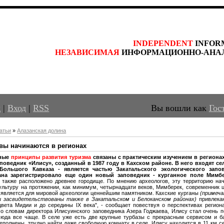
INDEPENDENT
 INFOR
НЕЗАВИСИМАЯ
 ИНФОРМАЦИОННО-АНА
д
|
Вход
|
RSS
Вы вошли как
Гос
атьи
»
Алазанская долина
вы начинаются в регионах
нные
принципы развития туризма
связаны с практическим изучением
в региона
аповедник «Илису», созданный в 1987 году в Кахском районе. В него входят сел
Большого Кавказа - является частью Закатальского экологического запо
на зарегистрировало еще один новый заповедник - курганное поле Мимбер
 также расположено древнее городище. По мнению археологов, эту территорию на
ультуру на протяжении, как минимум, четырнадцати веков, Мимберек, современник 
 является для мировой археологии ценнейшим памятником. Кахские курганы
(примеча
и засвидетельствованы также в Закатальском и Белоканском районах)
привлекаю
вета Мидии и до середины IX века", - сообщает повествуя о перспективах регион
По словам директора Илисуинского заповедника Азера Годжаева, Илису стал очень 
юда все чаще. В селе уже есть две крупные турбазы с прекрасным сервисом и ба
еполнены, трудно найти даже свободную комнату в селе. Илису находится в 11 км с