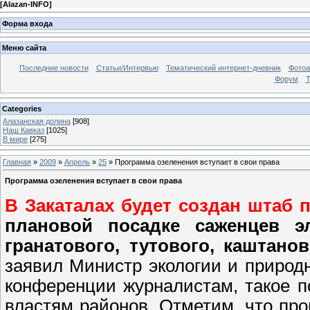
[
Alazan-INFO
]
Форма входа
Меню сайта
Последние новости
Статьи/Интервью
Тематический интернет-дневник
Фото
Форум
Т
Categories
Алазанская долина
[908]
Наш Кавказ
[1025]
В мире
[275]
Главная
»
2009
»
Апрель
»
25
» Программа озеленения вступает в свои права
Программа озеленения вступает в свои права
В Закаталах будет создан штаб
плановой посадке саженцев эл
гранатового, тутового, каштано
заявил Министр экологии и природн
конференции журналистам, такое п
властям районов. Отметим, что про