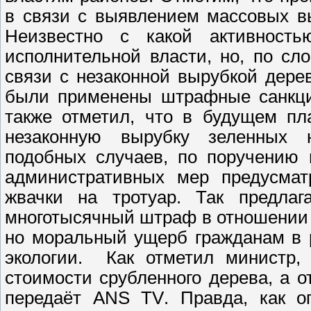
в связи с выявлением массовых вы
Неизвестно с какой активност
исполнительной власти, но, по сл
связи с незаконной вырубкой дере
были применены штрафные санкци
также отметил, что в будущем пл
незаконную вырубку зеленных 
подобных случаев, по поручению 
административных мер предусмат
жвачки на тротуар. Так предлаг
многотысячный штраф в отношении т
но моральный ущерб гражданам в р
экологии.
Как отметил министр
стоимости срубленного дерева, а 
передаёт
ANS TV
.
Правда, как о