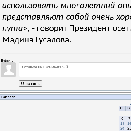
использовать многолетний оп
представляют собой очень хор
пути»
,
-
говорит Президент осет
Мадина Гусалова.
Войдите:
Отправить
Calendar
Пн
Вт
6
7
13
14
20
21