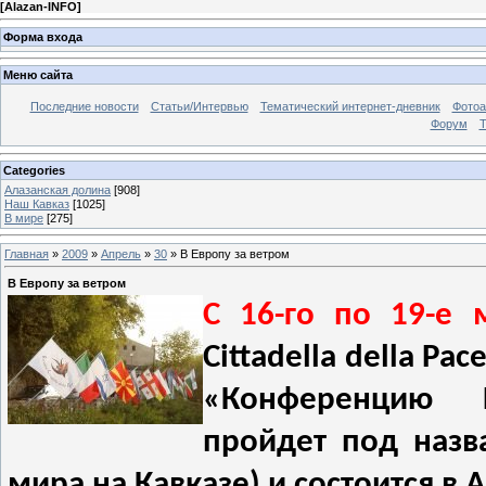
[
Alazan-INFO
]
Форма входа
Меню сайта
Последние новости
Статьи/Интервью
Тематический интернет-дневник
Фото
Форум
Т
Categories
Алазанская долина
[908]
Наш Кавказ
[1025]
В мире
[275]
Главная
»
2009
»
Апрель
»
30
» В Европу за ветром
В Европу за ветром
С 16-го по 19-е 
Cittadella
della
Pac
«Конференцию
пройдет под назва
мира на Кавказе) и состоится в 