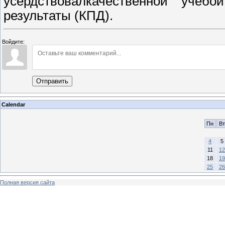
усердствовалкачественной учёбо
результаты (КПД).
Войдите:
Отправить
Calendar
Пн
Вт
4
5
11
12
18
19
25
26
Полная версия сайта