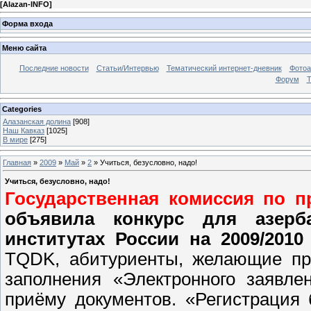
[
Alazan-INFO
]
Форма входа
Меню сайта
Последние новости
Статьи/Интервью
Тематический интернет-дневник
Фото
Форум
Т
Categories
Алазанская долина
[908]
Наш Кавказ
[1025]
В мире
[275]
Главная
»
2009
»
Май
»
2
» Учиться, безусловно, надо!
Учиться, безусловно, надо!
Государственная комиссия по п
объявила конкурс для азерб
институтах России на 2009/201
TQDK, абитуриенты, желающие при
заполнения «Электронного заявле
приёму документов. «Регистрация