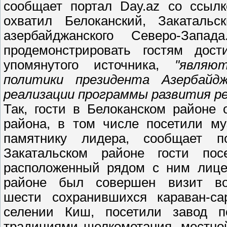
сообщает портал Day.az со ссылк
охватил Белоканский, Закаталь
азербайджанского Северо-Запа
продемонстрировать гостям дост
упомянутого источника,
"являю
политики президента Азербай
реализации программы развития ре
Так, гости в Белоканском районе
района, в том числе посетили му
памятнику лидера, сообщает п
Закатальском районе гости пос
расположенный рядом с ним лиц
районе был совершен визит в
шести сохранившихся караван-са
селении Киш, посетили завод п
традициями шелкомотания, местной