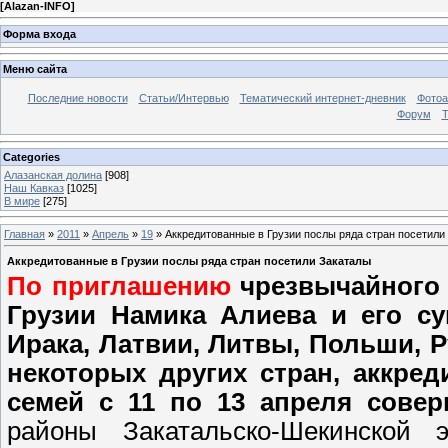
[
Alazan-INFO
]
Форма входа
Меню сайта
Последние новости
Статьи/Интервью
Тематический интернет-дневник
Фото
Форум
Т
Categories
Алазанская долина
[908]
Наш Кавказ
[1025]
В мире
[275]
Главная
»
2011
»
Апрель
»
19
» Аккредитованные в Грузии послы ряда стран посетили
Аккредитованные в Грузии послы ряда стран посетили Закаталы
По приглашению
чрезвычайного 
Грузии Намика Алиева и его с
Ирака, Латвии, Литвы, Польши, 
некоторых других стран, аккред
семей с 11 по 13 апреля сове
районы Закатальско-Шекинской 