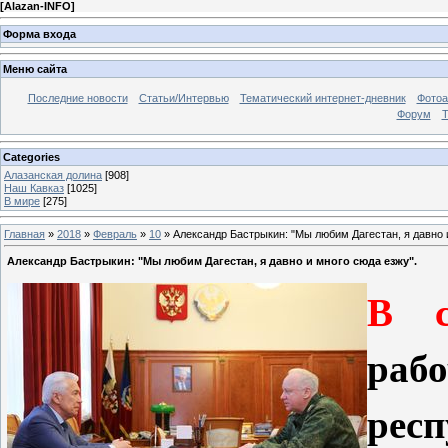
[
Alazan-INFO
]
Форма входа
Меню сайта
Последние новости
Статьи/Интервью
Тематический интернет-дневник
Фото
Форум
Т
Categories
Алазанская долина
[908]
Наш Кавказ
[1025]
В мире
[275]
Главная
»
2018
»
Февраль
»
10
» Александр Бастрыкин: "Мы любим Дагестан, я давно 
Александр Бастрыкин: "Мы любим Дагестан, я давно и много сюда езжу".
В с
раб
ре