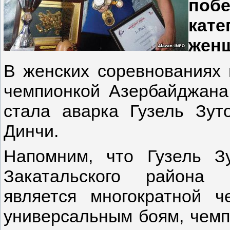
поб
кате
жен
В женских соревнованиях 
чемпионкой Азербайджана
стала аварка Гузель Зуто
Динчи.
Напомним, что Гузель З
Закатальского района 
является многократной 
универсальным боям, чемп