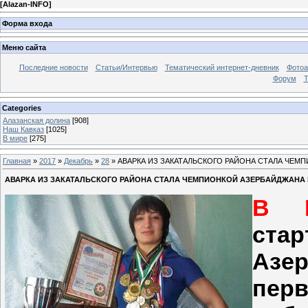
[
Alazan-INFO
]
Форма входа
Меню сайта
Последние новости
Статьи/Интервью
Тематический интернет-дневник
Фото
Форум
Т
Categories
Алазанская долина
[908]
Наш Кавказ
[1025]
В мире
[275]
Главная
»
2017
»
Декабрь
»
28
» АВАРКА ИЗ ЗАКАТАЛЬСКОГО РАЙОНА СТАЛА ЧЕ
АВАРКА ИЗ ЗАКАТАЛЬСКОГО РАЙОНА СТАЛА ЧЕМПИОНКОЙ АЗЕРБАЙДЖАНА
В Б
ст
Азе
перв