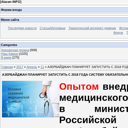
[
Alazan-INFO
]
Форма входа
Меню сайта
Последние новости
Статьи/Интервью
Тематический интернет-дневник
Фото
Форум
Т
Categories
Алазанская долина
[908]
Наш Кавказ
[1025]
В мире
[275]
Главная
»
2017
»
Апрель
»
21
» АЗЕРБАЙДЖАН ПЛАНИРУЕТ ЗАПУСТИТЬ С 2018 Г
АЗЕРБАЙДЖАН ПЛАНИРУЕТ ЗАПУСТИТЬ С 2018 ГОДА СИСТЕМУ ОБЯЗАТЕЛЬ
Опытом
внедр
медицинск
в министе
Российско