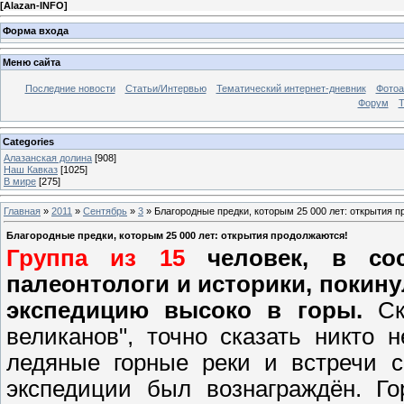
[
Alazan-INFO
]
Форма входа
Меню сайта
Последние новости
Статьи/Интервью
Тематический интернет-дневник
Фото
Форум
Т
Categories
Алазанская долина
[908]
Наш Кавказ
[1025]
В мире
[275]
Главная
»
2011
»
Сентябрь
»
3
» Благородные предки, которым 25 000 лет: открытия 
Благородные предки, которым 25 000 лет: открытия продолжаются!
Группа из 15
человек, в сост
палеонтологи и историки, покину
экспедицию высоко в горы.
С
великанов", точно сказать никто 
ледяные горные реки и встречи 
экспедиции был вознаграждён. Го