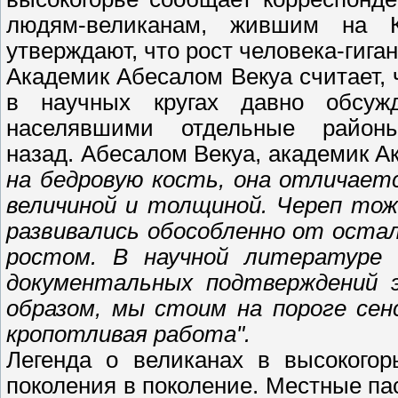
людям-великанам, жившим на 
утверждают, что рост человека-гиган
Академик Абесалом Векуа считает, ч
в научных кругах давно обсужд
населявшими отдельные райо
назад. Абесалом Векуа, академик А
на бедровую кость, она отличает
величиной и толщиной. Череп тож
развивались обособленно от оста
ростом. В научной литературе 
документальных подтверждений 
образом, мы стоим на пороге се
кропотливая работа".
Легенда о великанах в высокогор
поколения в поколение. Местные пас