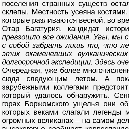
поселения странных существ оста
склепы. Местность усеяна костями.
которые разливаются весной, во вре
Отар Багатурия, кандидат истор
превзошло все ожидания. Увы, мы 
с собой забрать лишь то, что ле
этих окаменевших вулканически
долгосрочной экспедиции. Здесь оч
Очередная, уже более многочислен
сюда следующим летом. А пок
зарубежными коллегами предстоит
который удалось обнаружить. Сен
горах Боржомского ущелья они об
которых веками слагали легенды м
огромных великанах – на самом дел
высокогорье сообщает корреспонд