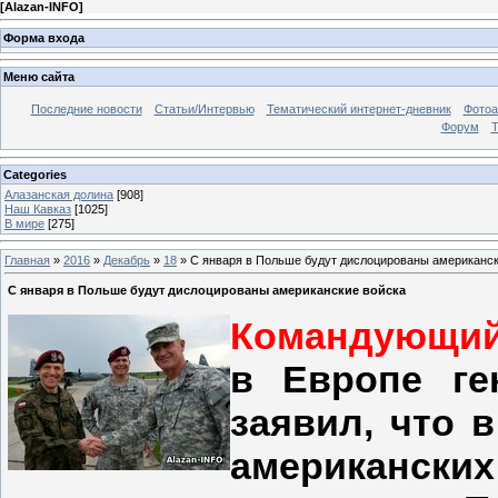
[
Alazan-INFO
]
Форма входа
Меню сайта
Последние новости
Статьи/Интервью
Тематический интернет-дневник
Фото
Форум
Т
Categories
Алазанская долина
[908]
Наш Кавказ
[1025]
В мире
[275]
Главная
»
2016
»
Декабрь
»
18
» C января в Польше будут дислоцированы американск
C января в Польше будут дислоцированы американские войска
Командующи
в Европе ге
заявил, что 
американск