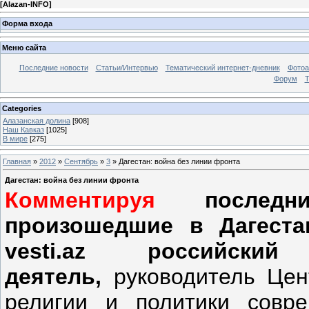
[
Alazan-INFO
]
Форма входа
Меню сайта
Последние новости
Статьи/Интервью
Тематический интернет-дневник
Фото
Форум
Т
Categories
Алазанская долина
[908]
Наш Кавказ
[1025]
В мире
[275]
Главная
»
2012
»
Сентябрь
»
3
» Дагестан: война без линии фронта
Дагестан: война без линии фронта
Комментируя
последни
произошедшие в Дагеста
vesti.az российский 
деятель,
руководитель Цен
религии и политики совр