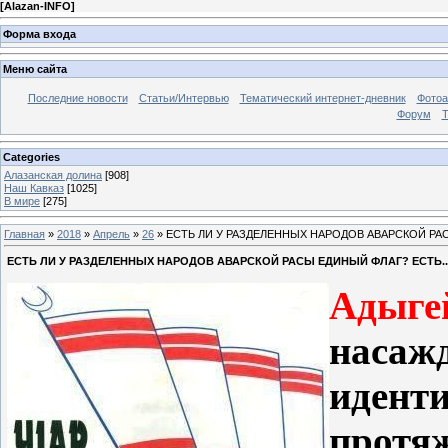
[
Alazan-INFO
]
Форма входа
Меню сайта
Последние новости
Статьи/Интервью
Тематический интернет-дневник
Фото
Форум
Т
Categories
Алазанская долина
[908]
Наш Кавказ
[1025]
В мире
[275]
Главная
»
2018
»
Апрель
»
26
» ЕСТЬ ЛИ У РАЗДЕЛЕННЫХ НАРОДОВ АВАРСКОЙ РАС
ЕСТЬ ЛИ У РАЗДЕЛЕННЫХ НАРОДОВ АВАРСКОЙ РАСЫ ЕДИНЫЙ ФЛАГ? ЕСТЬ..
Адыг
нас
иден
протя