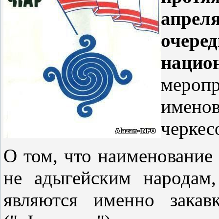
апре
оче
нац
мероп
именов
черкес
О том, что наименование
не адыгейским народам,
являются именно закав