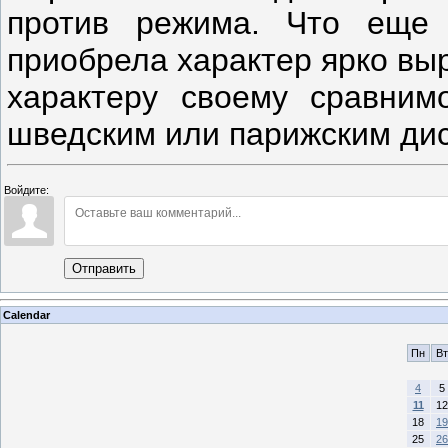
против режима. Что еще
приобрела характер ярко вы
характеру своему сравним
шведским или парижским дис
Войдите:
Отправить
Calendar
Пн
Вт
4
5
11
12
18
19
25
26