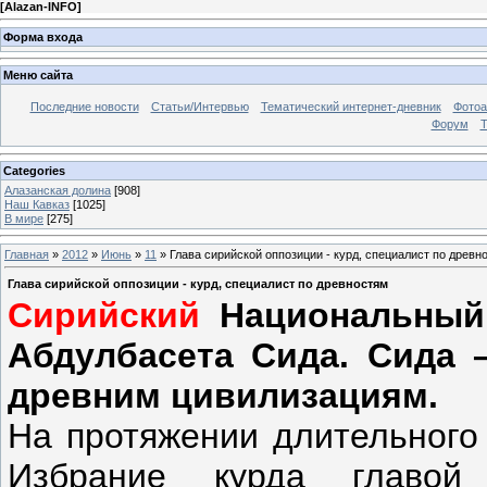
[
Alazan-INFO
]
Форма входа
Меню сайта
Последние новости
Статьи/Интервью
Тематический интернет-дневник
Фото
Форум
Т
Categories
Алазанская долина
[908]
Наш Кавказ
[1025]
В мире
[275]
Главная
»
2012
»
Июнь
»
11
» Глава сирийской оппозиции - курд, специалист по древн
Глава сирийской оппозиции - курд, специалист по древностям
Сирийский
Национальный 
Абдулбасета Сида. Сида –
древним цивилизациям.
На протяжении длительного
Избрание курда главой