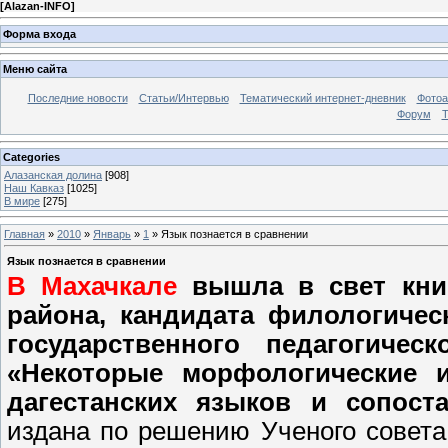
[
Alazan-INFO
]
Форма входа
Меню сайта
Последние новости
Статьи/Интервью
Тематический интернет-дневник
Фото
Форум
Т
Categories
Алазанская долина
[908]
Наш Кавказ
[1025]
В мире
[275]
Главная
»
2010
»
Январь
»
1
» Язык познается в сравнении
Язык познается в сравнении
В Махачкале
вышла в свет книг
района, кандидата филологическ
государственного педагогичес
«Некоторые морфологические 
дагестанских языков и сопост
издана по решению Ученого совета