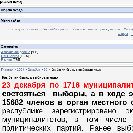
[
Alazan-INFO
]
Форма входа
Меню сайта
Последние новости
Статьи/Интервью
Тематический интернет-дневник
Фото
Форум
Т
Categories
Алазанская долина
[908]
Наш Кавказ
[1025]
В мире
[275]
Главная
»
2009
»
Декабрь
»
18
» Как бы ни было, а выбирать надо
Как бы ни было, а выбирать надо
23 декабря по 1718 муниципали
состояться
выборы, а в ходе 
15682 членов в орган местного
республике зарегистрировано
муниципалитетов, в том числе
политических партий. Ранее выб