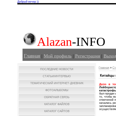
Добрый вечер ))
Alazan
-INFO
Главная
|
Мой профиль
|
Регистрация
|
Выхо
Главная
»
Ст
ПОСЛЕДНИЕ НОВОСТИ
Китайцы 
СТАТЬИ/ИНТЕРВЬЮ
ТЕМАТИЧЕСКИЙ ИНТЕРНЕТ-ДНЕВНИК
Дело в то
Лейборист
ФОТОАЛЬБОМЫ
катастроф
был продан 
то, чтобы м
ОБРАТНАЯ СВЯЗЬ
отмеченой п
начались ре
КАТАЛОГ ФАЙЛОВ
запланирова
осуществля
КАТАЛОГ САЙТОВ