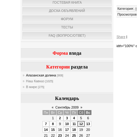
ГОСТЕВАЯ КНИГА
Категория
:
А
ДОСКА ОБЪЯВЛЕНИЙ
Просмотров
ФОРУМ
ТЕСТЫ
FAQ (ВОПРОС/ОТВЕТ)
Share
|
idth="100%" c
Форма
входа
Категории
раздела
Алазанская долина
[908]
Наш Кавказ
[1025]
В мире
[275]
Календарь
«
Сентябрь 2009
»
Пн
Вт
Ср
Чт
Пт
Сб
Вс
1
2
3
4
5
6
7
8
9
10
11
12
13
14
15
16
17
18
19
20
21
22
23
24
25
26
27