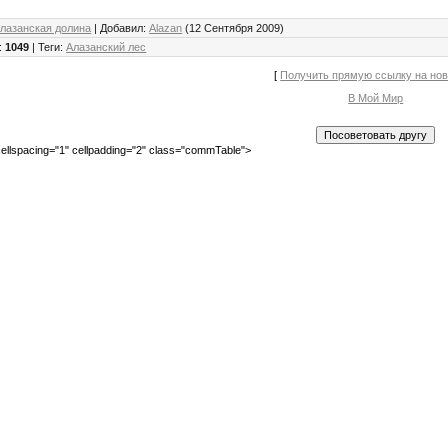
лазанская долина
|
Добавил
:
Alazan
(12 Сентября 2009)
:
1049
|
Теги
:
Алазанский лес
[
Получить прямую ссылку на но
В Мой Мир
ellspacing="1" cellpadding="2" class="commTable">