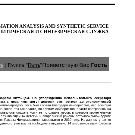
MATION ANALYSIS AND SYNTHETIC SERVICE
ЛИТИЧЕСКАЯ И СИНТЕЗИЧЕСКАЯ СЛУЖБА
Приветствую Вас
Гость
ть
|
Группа
"
Гость
"
варели китайцам.
По утверждению
исполнительнго секретаря
вать леса, чем могут довести этот регион до экологической
куплю-продажу леса был сорван благодаря лейбористам, лес все-таки
 лесов, так как власти, по словам лейбористов, власти настроенны на
ровалось создать Комитет по охране лесов, в котором кроме членов
 связывающей Ахметский и Кварельский районы автомобильной дороге
ог Рамаза Николаишвили,
завершатся в 2010 году.
На данном участке
данного участка, из госбюджета выделено 14 миллионов лари (работы