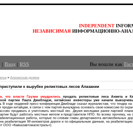
INDEPENDENT
 INFOR
НЕЗАВИСИМАЯ
 ИНФОРМАЦИОННО-АНА
д
|
Вход
|
RSS
Вы вошли как
Гос
атьи
»
Алазанская долина
приступили к вырубке реликтовых лесов Алазании
м, что власти Грузии умудрились
продать реликтовые леса Ахмета и К
ской партии
Паата Джибладзе, китайские инвесторы уже начали выкорчевы
ы.
В ходе недавней пресс-конференции Джибладе сказал журналистам, что тендер на 
и продан китайцам, в связи с чем партия вынуждена основать свою
комиссию по охране
ассово продавать и уничтожать местный лес. Двумя месяцами ранее партией плани
артии будут работать местные жители и представители НПО.
Ко всему прочему, на
абилитационные работы, которые по словам
главы департамента автомобильных дор
на реабилитация 99 километров дороги и п
о официальным данным, на реабилитацию 
ет ООО «Кавказавтомагистраль»).