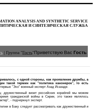
MATION ANALYSIS AND SYNTHETIC SERVICE
ЛИТИЧЕСКАЯ И СИНТЕЗИЧЕСКАЯ СЛУЖБА
Приветствую Вас
Гость
ть
|
Группа
"
Гость
"
ривалось, с одной стороны, как проявление дружбы, а
н такой термин как "политика канонерок", то есть
нтервью "Эхо" военный эксперт Азад Исазаде.
у, дружественный визит российских кораблей мы можем
время гражданской войны в Сирии, это также являлось
ктер", - подчеркнул эксперт.
отилии в Баку следует рассматривать как дружественный и