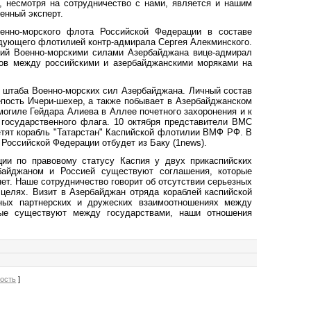
, несмотря на сотрудничество с нами, является и нашим
енный эксперт.
нно-морского флота Российской Федерации в составе
ндующего флотилией контр-адмирала Сергея Алекминского.
щий Военно-морскими силами Азербайджана вице-адмирал
тов между российскими и азербайджанскими моряками на
 штаба Военно-морских сил Азербайджана. Личный состав
пость Ичери-шехер, а также побывает в Азербайджанском
огиле Гейдара Алиева в Аллее почетного захоронения и к
государственного флага. 10 октября представители ВМС
етят корабль "Татарстан" Каспийской флотилии ВМФ РФ. В
Российской Федерации отбудет из Баку (1news).
ии по правовому статусу Каспия у двух прикаспийских
рбайджаном и Россией существуют соглашения, которые
нет. Наше сотрудничество говорит об отсутствии серьезных
целях. Визит в Азербайджан отряда кораблей каспийской
ьных партнерских и дружеских взаимоотношениях между
рые существуют между государствами, наши отношения
вость
]