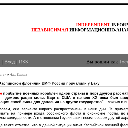
INDEPENDENT
 INFOR
НЕЗАВИСИМАЯ
 ИНФОРМАЦИОННО-АНА
д
|
Вход
|
RSS
Вы вошли как
Гос
атьи
»
Наш Кавказ
Каспийской флотилии ВМФ России причалили у Баку
ле
прибытие военных кораблей одной страны в порт другой рассмат
й - демонстрация силы. Еще в США в начале XX века был введе
ация своей силы для давления на другое государство",
- заявил в и
ловам, оба варианта широко распространены в наши дни. "К пример
ивать на примере входа российского флота в сирийские порты, во 
ем солидарности. А в отношении Грузии визит носил совсем другой хара
де также отметил, что в данной ситуации визит Каспийской военной фл