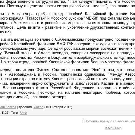
 из форм военного сотрудничества. "Нам следует помнить, что Россия
ом. Поэтому о щепетильности ситуации забывать нельзя", - заключил во
м в Баку вчера прибыл отряд кораблей Каспийской флотилии Вое
кого корабля "Татарстан" и морского буксира "МБ-58" под флагом кома
мирала Алекминского и российских моряков приветствовал командую
лтанов. Цель визита - развитие и укрепление дружественных контак
ay.az).
 визита делегации во главе с С.Алекминским предусмотрено посещение
ораблей Каспийской флотилии ВМФ РФ совершит экскурсию в город-кре
оенно-морском училище. Сегодня российские моряки возложат венки к м
у "Вечный огонь" в Аллее шехидов, совершат экскурсию на площадь 
жана, посольства России в Баку, жители азербайджанской столицы пос
11 октября отряд кораблей Каспийской флотилии Военно-морского флота 
чередь политолог Фикрет Садыхов напомнил "Эхо" о том, что позиц
тв - Азербайджана и России, практически одинаковы. "Между Азе
 позиции стран по статусу Каспия, разногласий по этому поводу у нас 
ечий, намерении мирно сотрудничать и использовать Каспий в мирных 
 Военно-морского флота Российской Федерации, говорит о стабил
жаном и Россией. Несмотря на наличие некоторых проблем, кото
ся динамично", - заключил эксперт.
аш Кавказ
|
Добавил
:
Alazan
(10 Октября 2012)
:
1127
|
Теги
:
ВМФ
[
Получить прямую ссылку на но
В Мой Мир