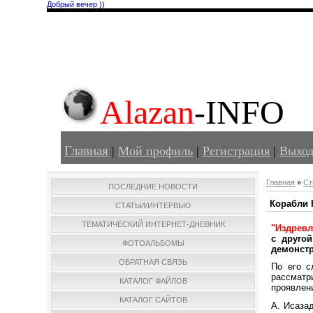
Добрый вечер ))
Alazan
-INFO
Главная
|
Мой профиль
|
Регистрация
|
Выхо
Главная
»
Ст
ПОСЛЕДНИЕ НОВОСТИ
Корабли 
СТАТЬИ/ИНТЕРВЬЮ
ТЕМАТИЧЕСКИЙ ИНТЕРНЕТ-ДНЕВНИК
"Издрев
с друго
ФОТОАЛЬБОМЫ
демонстр
ОБРАТНАЯ СВЯЗЬ
По его с
рассматр
КАТАЛОГ ФАЙЛОВ
проявлени
КАТАЛОГ САЙТОВ
А. Исаза