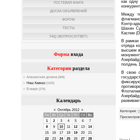
как одну
ГОСТЕВАЯ КНИГА
конкурент
ДОСКА ОБЪЯВЛЕНИЙ
Между те
флагманс
ФОРУМ
Контр-ад
Шахин Су
ТЕСТЫ
Каспии (D
FAQ (ВОПРОС/ОТВЕТ)
В рамках
отряда к
высшем в
Форма
входа
монумент
Азербайд
полдень 
Категории
раздела
В свою о
государс
Алазанская долина
[908]
фиксируют
Наш Кавказ
[1025]
противор
В мире
[275]
Флотилии
Азербайд
Календарь
развивают
«
Октябрь 2012
»
Категория
:
Н
Пн
Вт
Ср
Чт
Пт
Сб
Вс
Просмотров
1
2
3
4
5
6
7
8
9
10
11
12
13
14
15
16
17
18
19
20
21
22
23
24
25
26
27
28
Share
|