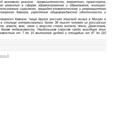
й экономики региона - промышленности, энергетики, транспорта,
го развития в сферах здравоохранения и образования, жилищно-
льзования сырьевого, природно-климатического и рекреационного
еверного Кавказа, укрепление общегражданской идентичности и
Северного Кавказа
"чаще других россиян покупкой жилья в Москве в
 в столице интересовались более 38 тысяч человек из российских
те, апреле, мае, июне и августе стали жители Чечни, Дагестана,
м базам недвижимости. Наибольшим спросом среди выходцев этих
тоимостью от 7 до 15 миллионов рублей и площадью от 47 до 110
вость
]