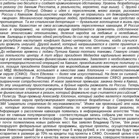
ез работы оно бесится и создает криминогенную обстановку. Уровень безработиц
по региону (по данным Росстата, в реальности, вероятно, еще выше). С другой
ективность» (Путин). Однако и идея с переселением, мягко говоря, рискова
 России с Кавказом. Большинство народов еще не оправились от демографическо
, «мирная». Механическое перемещение людей, предлагаемое ныне как средство 
противоречия. Та же сталинская депортация — буквальное воплощение в жизнь при
 диаспоры. Казахстан не смог ассимилировать переселенных кавказцев. И Росс
вано в программе), на которую горцам предлагается променять собственное 
вание этническими отношениями, деление народов на любимые и нелюбимые
м. Балкарцы в пределах одной республики до сих пор никак не утрясут свои этни
а в республике наступает конфликт бизнес-интересов. Осетины, когда случилс
шли громить ингушей. Другой вывод, который напрашивается в свете принятия 
 проблемы. У первых лиц государства здесь не то что нет согласия — их взгляд
. До недавнего времени с подачи Путина Кавказ топтали танками. Главную ставк
ии лояльности центру. А тут вдруг президент Медведев кардинально меняет у
ар в регионе немереными финансовыми вливаниями. Заявляют о необходимости п
контртеррористической операцией на Кавказе, проводившего жесткую политику си
ся, позиция президента благодаря его миролюбивым заявлениям начинает казать
из МВД Медведевым, всплывает в качестве зама Хлопонина — ответственным п
м округе (СКФО). Пост Еделева — более чем искусственный. На деле он силовой 
тин на совещании в Пятигорске (столице вновь образованного СКФО) рекоменд
риграничное сотрудничество. И новое заявление премьера: закачка денег в Кавк
до эту инициативу приостановить, а буйные народы размазать по России. Теперь
и экономическая стратегия усмирения Кавказа до сих пор не доказали собстве
е финансовые вливания в регион, который формально еще считается российским".
т Полит.ру
"Вице-премьер Александр Хлопонин, который заодно является полпред
едерального округа предусматривает переселение безработных с Северного Ка
СМИ
"извратили стратегию до неузнаваемости". "Иначе как провокацией это назв
ты, которые готовы поехать поработать по контракту в другие регионы,
Информация о расселении кавказцев появилась в информационном агентстве "Новы
стал ее главным популяризатором - соответствующая запись собрала уже почти т
реагировал на волнения в блогосфере. По оценкам правительства, Стратегия развити
у почти полмиллиона новых рабочих мест. Как заявлял Владимир Путин,
"для реал
тегрирует федеральные целевые программы, крупные проекты, осуществляемы
вом Инвестиционный фонд привлекут еще 6 млрд рублей, и эти средства будут зар
осгарантии в размере до 70% на кредиты под проекты в СКФО. Основной целью стра
ение уровня занятости и качества жизни населения региона, совершенствование и