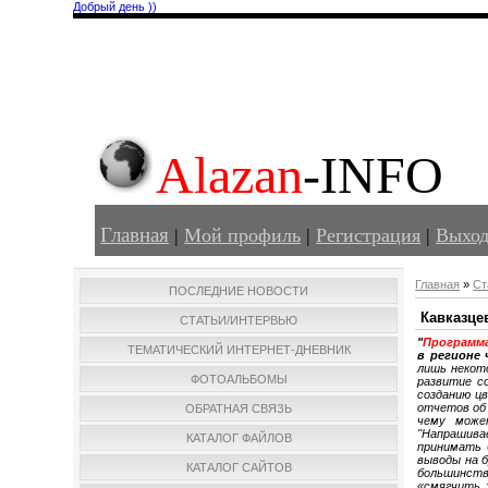
Добрый день ))
Alazan
-INFO
Главная
|
Мой профиль
|
Регистрация
|
Выхо
Главная
»
Ст
ПОСЛЕДНИЕ НОВОСТИ
Кавказце
СТАТЬИ/ИНТЕРВЬЮ
"
Программ
ТЕМАТИЧЕСКИЙ ИНТЕРНЕТ-ДНЕВНИК
в регионе
лишь некот
ФОТОАЛЬБОМЫ
развитие с
созданию ц
отчетов об 
ОБРАТНАЯ СВЯЗЬ
чему может
"Напрашива
КАТАЛОГ ФАЙЛОВ
принимать 
выводы на 
КАТАЛОГ САЙТОВ
большинств
«смягчить 