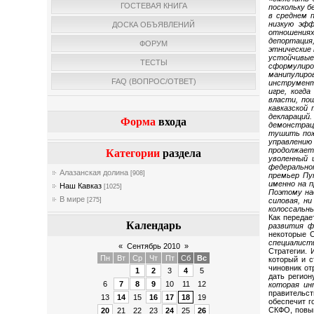
ГОСТЕВАЯ КНИГА
поскольку б
в среднем 
низкую эфф
ДОСКА ОБЪЯВЛЕНИЙ
отношениях
депортация
ФОРУМ
этнические 
устойчивые
ТЕСТЫ
сформулиро
манипулиро
FAQ (ВОПРОС/ОТВЕТ)
инструменто
игре, когд
власти, по
кавказской
деклараций
Форма
входа
демонстрац
тушить пож
управлению 
продолжает
Категории
раздела
уволенный 
федерально
Алазанская долина
[908]
премьер Пу
именно на п
Наш Кавказ
[1025]
Поэтому на
В мире
силовая, н
[275]
колоссальны
Как передае
Календарь
развития ф
некоторые 
специалис
«
Сентябрь 2010
»
Стратегии. 
Пн
Вт
Ср
Чт
Пт
Сб
Вс
который и 
чиновник от
1
2
3
4
5
дать регион
6
7
8
9
10
11
12
которая ин
правительст
13
14
15
16
17
18
19
обеспечит г
СКФО, повыш
20
21
22
23
24
25
26