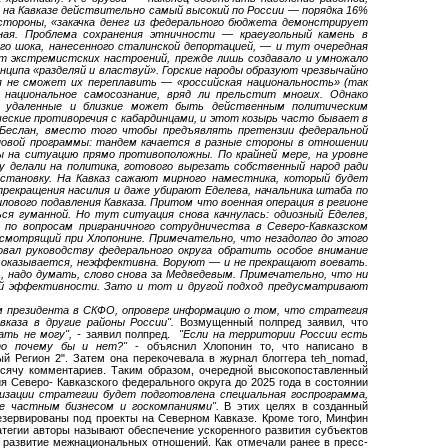
ы на Кавказе действительно самый высокий по России — порядка 16%
 стороны, «закачка денег из федерального бюджета демонстрирует
нная. Проблема сохранения этничности — краеугольный камень в
го шока, нанесенного сталинской депортацией, — и тут очередная
от экстремистских настроений, прежде лишь создавало и умножало
нципа «разделяй и властвуй». Горские народы образуют чрезвычайно
ия не сможет их переплавить — «российская национальность» (так
национальное самосознание, вряд ли прельстит многих. Однако
, удаленные и близкие может быть действенным политическим
ческие противоречия с кабардинцами, и этот козырь часто бывает в
я Беслан, вместо того чтобы предъявлять претензии федеральной
новой программы: тандем качается в разные стороны в отношении
ы на ситуацию прямо противоположны. По крайней мере, на уровне
у делали на политика, готового вырезать собственный народ ради
становку. На Кавказ сажают мирного наместника, который будет
рекращения насилия и даже убирают Еделева, начальника штаба по
лового подавления Кавказа. Притом что военная операция в регионе
ся гуманной. Но тут ситуация снова качнулась: одиозный Еделев,
о вопросам приграничного сотрудничества в Северо-Кавказском
смотрящий при Хлопонине. Примечательно, что незадолго до этого
овал руководству федерального округа обратить особое внимание
аз, оказывается, неэффективна. Воруют — и не прекращают воевать.
, надо думать, слово снова за Медведевым. Примечательно, что ни
нной эффективности. Зато и тот и другой подход предусматривают
ом президента в СКФО, опроверг информацию о том, что стратегия
вказа в другие районы России".
Возмущенный полпред заявил, что
ать не могу", -
заявил полпред.
"Если на территории России есть
 то почему бы и нет?"
- объяснил Хлопонин то, что написано в
й Регион 2". Затем она перекочевала в журнал блоггера teh_nomad,
ысячу комментариев. Таким образом, очередной высокопоставленный
я Северо- Кавказского федерального округа до 2025 года в состоянии
изации стратегии будет подготовлена специальная госпрограмма,
е частным бизнесом и госкомпаниями".
В этих целях в созданный
езервированы под проекты на Северном Кавказе. Кроме того, Минфин
тегии авторы называют обеспечение ускоренного развития субъектов
 развитие межнациональных отношений. Как отмечали ранее в пресс-