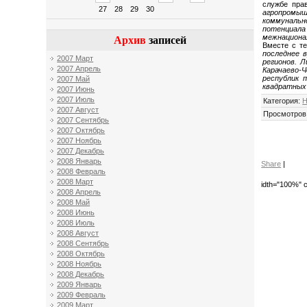
службе пра
27
28
29
30
агропромыш
коммунальн
потенциала
межнациона
Архив
записей
Вместе с те
последнее 
2007 Март
регионов. 
2007 Апрель
Карачаево-
республик 
2007 Май
квадратных
2007 Июнь
2007 Июль
Категория
:
Н
2007 Август
Просмотров
2007 Сентябрь
2007 Октябрь
2007 Ноябрь
2007 Декабрь
2008 Январь
Share
|
2008 Февраль
2008 Март
idth="100%" c
2008 Апрель
2008 Май
2008 Июнь
2008 Июль
2008 Август
2008 Сентябрь
2008 Октябрь
2008 Ноябрь
2008 Декабрь
2009 Январь
2009 Февраль
2009 Март