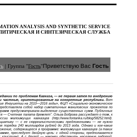
MATION ANALYSIS AND SYNTHETIC SERVICE
ЛИТИЧЕСКАЯ И СИНТЕЗИЧЕСКАЯ СЛУЖБА
Приветствую Вас
Гость
ть
|
Группа
"
Гость
"
едании по проблемам Кавказа, — не первая затея по внедрению
 и частные, ориентированные на конкретные республики.
Вот
тие Ингушетии на 2010—2016 годы», ФЦП «Социально-экономическое
 представляла собой набор симпатичных маниловских прожектов по
программ предусматривала выделение существенных сумм. Публичных
ся — Счетная палата дремлет". Ольга Боброва рассуждает о том, к
лоимущих кавказцев (http://www.fontanka.ru/blog/58252.html).
ициативу — с ее сюрреалистическими предложениями — не нужно
 порядка 240 миллиардов рублей до 2013 года. Однако и кое-какие
ожение, содержащееся в программе: малоимущих кавказцев (а таких
амме, преследует двойную цель: с одной стороны, предполагается
христиан). А с другой — наконец обеспечить население работой,