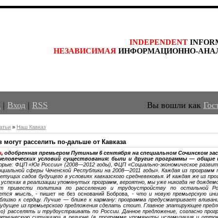
INDEPENDENT
 INFOR
НЕЗАВИСИМАЯ
 ИНФОРМАЦИОННО-АНА
д
|
Вход
|
RSS
Вы вошли как
Гос
атьи
»
Наш Кавказ
в могут расселить по-дальше от Кавказа
а
, одобренная премьером Путиным 6 сентября на специальном Сочинском зас
 человеческих условий существования: были и другие программы — общие
орые: ФЦП «Юг России» (2008—2012 годы), ФЦП «Социально-экономическое разви
оциальной сферы Чеченской Республики на 2008—2011 годы». Каждая из программ
ветущих садов будущего в условиях кавказского средневековья. И каждая же из 
успехах в реализации упомянутых программ, вероятно, мы уже никогда не дождем
 привести политика по расселению и трудоустройству по остальной России ма
ется мысль,
- пишет не без оснований Боброва,
- что и новую премьерскую ин
близко к сердцу. Лучше — ближе к карману: программа предусматривает вливания
будущее из премьерского предложения сделать стоит. Главное эпатирующее предл
о) расселять и трудоустраивать по России. Данное предложение, согласно прогр
этническую ситуацию» в регионе (в программе упомянуты исламизация и отток 