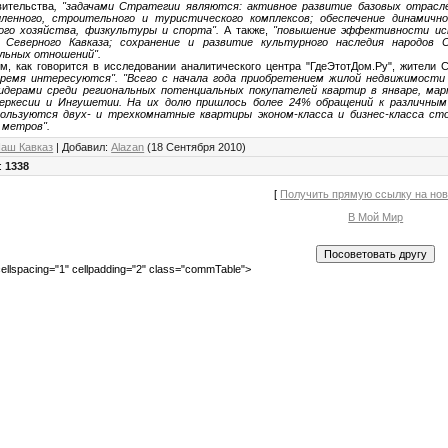
вительства
, "задачами Стратегии являются: активное развитие базовых отрасле
ленного, строительного и туристического комплексов; обеспечение динамично
ого хозяйства, физкультуры и спорта".
А также,
"повышение эффективности испо
 Северного Кавказа; сохранение и развитие культурного наследия народов С
льных отношений".
м, как говорится в исследовании аналитического центра "ГдеЭтотДом.Ру", жители 
время интересуются". "Всего с начала года приобретением жилой недвижимости
Лидерами среди региональных потенциальных покупателей квартир в январе, мар
Черкесии и Ингушетии. На их долю пришлось более 24% обращений к различны
пользуются двух- и трехкомнатные квартиры эконом-класса и бизнес-класса с
 метров".
аш Кавказ
|
Добавил
:
Alazan
(18 Сентября 2010)
:
1338
[
Получить прямую ссылку на но
В Мой Мир
ellspacing="1" cellpadding="2" class="commTable">