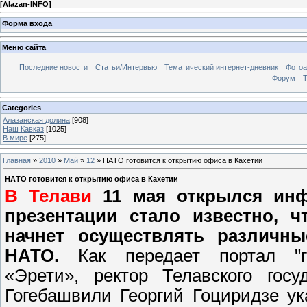
[
Alazan-INFO
]
Форма входа
Меню сайта
Последние новости
Статьи/Интервью
Тематический интернет-дневник
Фото
Форум
Т
Categories
Алазанская долина
[908]
Наш Кавказ
[1025]
В мире
[275]
Главная
»
2010
»
Май
»
12
» НАTО готовится к открытию офиса в Кахетии
НАTО готовится к открытию офиса в Кахетии
В Телави
11 мая открылся инф
презентации стало известно, 
начнет осуществлять различн
НАТО.
Как передает портал "
«Эрети», ректор Телавского госу
Гогебашвили Георгий Гоциридзе у