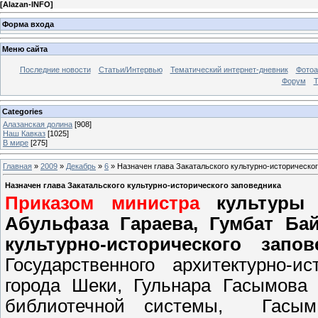
[
Alazan-INFO
]
Форма входа
Меню сайта
Последние новости
Статьи/Интервью
Тематический интернет-дневник
Фото
Форум
Т
Categories
Алазанская долина
[908]
Наш Кавказ
[1025]
В мире
[275]
Главная
»
2009
»
Декабрь
»
6
» Назначен глава Закатальского культурно-историческо
Назначен глава Закатальского культурно-исторического заповедника
Приказом министра
культуры 
Абульфаза Гараева,
Гумбат Бай
культурно-исторического запов
Государственного архитектурно-
города Шеки,
Гульнара Гасымова 
библиотечной системы, Гасым 