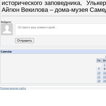
исторического заповедника, Ульке
Айгюн Векилова – дома-музея Самед
Войдите:
Отправить
Calendar
Пн
Вт
1
7
8
14
15
21
22
28
29
Полная версия сайта