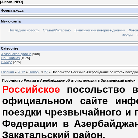
[
Alazan-INFO
]
Форма входа
Меню сайта
Последние новости
Статьи/Интервью
Тематический интернет-дневник
Фото
Форум
Т
Categories
Алазанская долина
[908]
Наш Кавказ
[1025]
В мире
[275]
Главная
»
2012
»
Ноябрь
»
27
» Посольство России в Азербайджане об итогах поездки
Посольство России в Азербайджане об итогах поездки в Закатальский район
Российское
посольство 
официальном сайте инф
поездки чрезвычайного и 
Федерации в Азербайджан
Закатальский район.