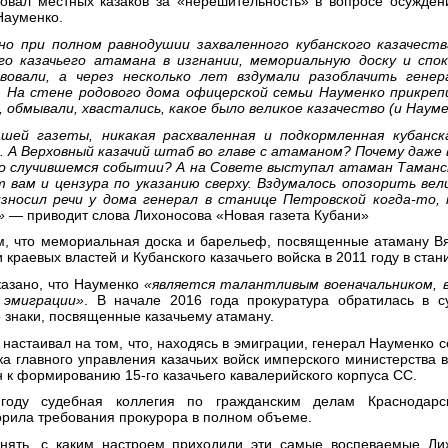
ковал местных казаков за «нерешительность» в вопросе осужде
Науменко.
о при полном равнодушии захваленного кубанского казачеств
го казачьего атамана в изгнании, мемориальную доску и спо
овали, а через несколько лет вздумали разоблачить генера
 На стене родового дома офицерской семьи Науменко прикреп
, обмывали, хвастались, какое было великое казачество (и Наум
шей газеты, никакая расхваленная и подкормленная кубанск
. А Верховный казачий штаб во главе с атаманом? Почему даже
 о случившемся событии? А на Совете выступал атаман Таманск
т вам и цензура по указанию сверху. Вздумалось опозорить вели
зносил речи у дома генерал в станице Петровской когда-то,
»
— приводит слова Лихоносова «Новая газета Кубани»
, что мемориальная доска и барельеф, посвященные атаману Вя
 краевых властей и Кубанского казачьего войска в 2011 году в ста
казано, что Науменко
«является талантливым военачальником, 
 эмиграции»
. В начале 2016 года прокуратура обратилась в с
 знаки, посвященные казачьему атаману.
 настаивал на том, что, находясь в эмиграции, генерал Науменко 
ка главного управления казачьих войск имперского министерства
 к формированию 15-го казачьего кавалерийского корпуса СС.
году судебная коллегия по гражданским делам Краснодарс
орила требования прокурора в полном объеме.
нять, с каким настроем приходили эти самые воспеваемые Ли