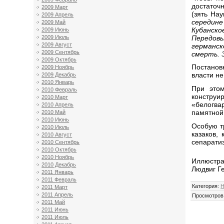
достаточ
2009 Март
(зять На
2009 Апрель
середине
2009 Май
Кубанско
2009 Июнь
Передовы
2009 Июль
2009 Август
германск
2009 Сентябрь
смерть. 
2009 Октябрь
Постанов
2009 Ноябрь
власти не
2009 Декабрь
2010 Январь
При этом
2010 Февраль
конструи
2010 Март
«белогва
2010 Апрель
памятной 
2010 Май
2010 Июнь
Особую т
2010 Июль
казаков,
2010 Август
сепарати
2010 Сентябрь
2010 Октябрь
2010 Ноябрь
Иллюстра
2010 Декабрь
Людвиг Ге
2011 Январь
2011 Февраль
Категория
:
Н
2011 Март
2011 Апрель
Просмотров
2011 Май
2011 Июнь
2011 Июль