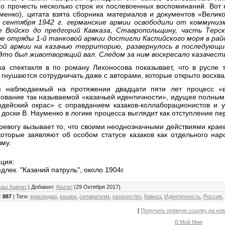
но прочесть несколько строк их послевоенных воспоминаний. Вот
уменко), цитата взята сборника материалов и документов «Велик
 сентября 1942 г. германские армии освободили от коммуниз
е Войско до предгорий Кавказа, Ставропольщину, часть Терс
е отряды 1-й танковой армии достигли Каспийского моря в райо
ой армии на казачью территорию, развернулось в последующи
Это был животворящий вал. Следом за ним воскресало казачес
ка спектакля в по роману Лихоносова показывает, что в русле
 гнушаются сотрудничать даже с авторами, которые открыто восхв
 наблюдаемый на протяжении двадцати пяти лет процесс «воз
рование так называемой «казачьей идентичности», идущее полным
рдейский окрас» с оправданием казаков-коллаборационистов и 
доски В. Науменко в логике процесса выглядит как отступление пе
ревогу вызывает то, что своими неоднозначными действиями крае
 которые заявляют об особом статусе казаков как отдельного на
зму.
ция:
длек. "Казачий патруль", около 1904г.
аш Кавказ
|
Добавил
:
Alazan
(29 Октября 2017)
:
887
|
Теги
:
краснодар
,
казаки
,
сепаратизм
,
казачество
,
Кавказ
,
Идентичность
,
Россия
[
Получить прямую ссылку на но
В Мой Мир