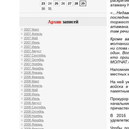
раскрити
23
24
25
26
27
28
29
атаману 
30
31
«…Недавн
последне
Архив
записей
торжеств
атамана.
2007 Март
там речи
2007 Апрель
2007 Май
Кроме ва
2007 Июнь
молчании
2007 Июль
ни слова
2007 Август
один. Во
2007 Сентябрь
кто прои
2007 Октябрь
МОЛЧАТ.
2007 Ноябрь
2007 Декабрь
Напомним
2008 Январь
местных и
2008 Февраль
На ней у
2008 Март
2008 Апрель
войска в
2008 Май
памятные
2008 Июнь
Прокурор
2008 Июль
начальни
2008 Август
2008 Сентябрь
причастен
2008 Октябрь
В 2016 
2008 Ноябрь
удовлетв
2008 Декабрь
2009 Январь
Чтобы по
2009 Февраль