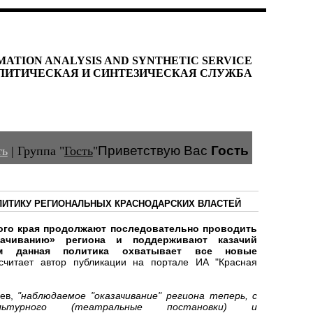
MATION ANALYSIS AND SYNTHETIC SERVICE
ЛИТИЧЕСКАЯ И СИНТЕЗИЧЕСКАЯ СЛУЖБА
Приветствую Вас
Гость
ть
|
Группа
"
Гость
"
ОЛИТИКУ РЕГИОНАЛЬНЫХ КРАСНОДАРСКИХ ВЛАСТЕЙ
го края продолжают последовательно проводить
зачиванию» региона и поддерживают казачий
ем данная политика охватывает все новые
 считает автор публикации на портале ИА "Красная
лев,
"наблюдаемое "оказачивание" региона теперь, с
ультурного (театральные постановки) и