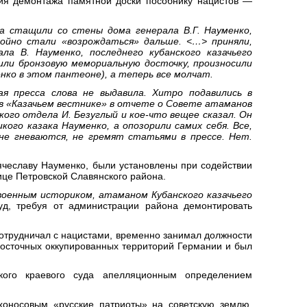
ния демонтажа памятной доски пособнику нацистов —
а стащили со стены дома генерала В.Г. Науменко,
койно стали «возрождаться» дальше. <…> приняли,
ла В. Науменко, последнего кубанского казачьего
или бронзовую мемориальную досточку, произносили
енко в этом пантеоне), а теперь все молчат.
ая пресса слова не выдавила. Хитро подавились в
 в «Казачьем вестнике» в отчете о Совете атаманов
ого отдела И. Безуглый и кое-что вещее сказал. Он
кого казака Науменко, а опозорили самих себя. Все,
 не гневаются, не гремят статьями в прессе. Нет.
чеславу Науменко, были установлены при содействии
нице Петровской Славянского района.
военным историком, атаманом Кубанского казачьего
уд, требуя от администрации района демонтировать
сотрудничал с нацистами, временно занимал должности
 восточных оккупированных территорий Германии и был
кого краевого суда апелляционным определением
хоносовым «русские патриоты» на советскую землю,