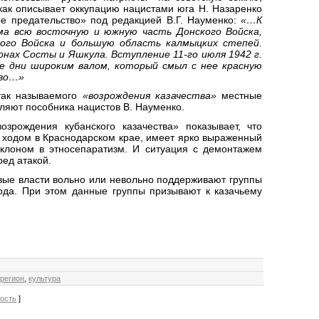
 как описывает оккупацию нацистами юга Н. Назаренко
ое предательство» под редакцией В.Г. Науменко:
«…К
ма всю восточную и южную часть Донского Войска,
кого Войска и большую область калмыцких степей.
нах Состы и Яшкула. Вступление 11-го июля 1942 г.
е дни широким валом, который смыл с нее красную
тво…»
 так называемого
«возрождения казачества»
местные
аляют пособника нацистов В. Науменко.
рождения кубанского казачества» показывает, что
 ходом в Краснодарском крае, имеет ярко выраженный
уклоном в этносепаратизм. И ситуация с демонтажем
ред атакой.
вые власти вольно или невольно поддерживают группы
рода. При этом данные группы призывают к казачьему
,
регион
,
культура
вость
]