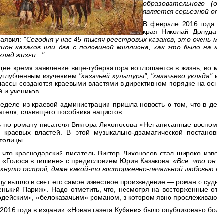
образовательного (
является серьезной о
В феврале 2016 года 
края Николай Долуда
аявил: "
Сегодня у нас 45 тысяч реестровых казаков, это очень 
ион казаков или два с половиной миллиона, как это было на 
клад жизни..."
щее время заявление вице-губернатора воплощается в жизнь, во 
 углубленным изучением
"казачьей культуры"
,
"казачьего уклада"
классы создаются краевыми властями в директивном порядке на ос
 и учеников.
неделе из краевой администрации пришла новость о том, что в д
ателя, славящего пособника нацистов.
ь по роману писателя Виктора Лихоносова «Ненаписанные воспом
 краевых властей. В этой музыкально-драматической постанов
столицы.
 что краснодарский писатель Виктор Лихоносов стал широко изве
в «Голоса в тишине» с предисловием Юрия Казакова:
«Все, что он
икнуто острой, даже какой-то восторженно-печальной любовью 
оду вышло в свет его самое известное произведение — роман о суд
нький Париж». Надо отметить, что, несмотря на восторженные о
рдейским», «белоказачьим» романом, в котором явно прослеживают
 2016 года в издании «Новая газета Кубани» было опубликовано бо