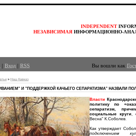
INDEPENDENT
 INFOR
НЕЗАВИСИМАЯ
 ИНФОРМАЦИОННО-АНА
д
|
Вход
|
RSS
Вы вошли как
Гос
атьи
»
Наш Кавказ
ИВАНИЕМ" И "ПОДДЕРЖКОЙ КАЧЬЕГО СЕПАРАТИЗМА" НАЗВАЛИ П
Власти
Краснодарско
политику по «ока
сепаратизм, прич
социальные круги
,
Весна" К.Соболев.
Как утверждает Собо
подключением к