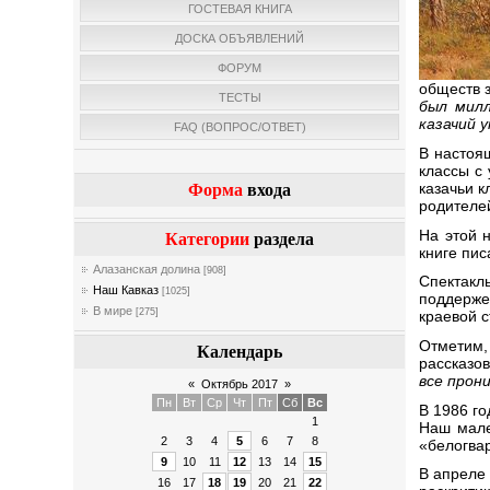
ГОСТЕВАЯ КНИГА
ДОСКА ОБЪЯВЛЕНИЙ
ФОРУМ
обществ з
ТЕСТЫ
был милл
казачий у
FAQ (ВОПРОС/ОТВЕТ)
В настоя
классы с
казачьи 
Форма
входа
родителей
На этой 
Категории
раздела
книге пис
Алазанская долина
[908]
Спектакл
Наш Кавказ
[1025]
поддерже
В мире
[275]
краевой 
Отметим,
Календарь
рассказо
все прон
«
Октябрь 2017
»
Пн
Вт
Ср
Чт
Пт
Сб
Вс
В 1986 г
1
Наш мале
2
3
4
5
6
7
8
«белогва
9
10
11
12
13
14
15
В апреле
16
17
18
19
20
21
22