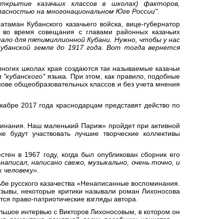
открытие казачьих классов в школах) факторов,
пасностью на многонациональном Юге России".
атаман Кубанского казачьего войска, вице-губернатор
 во время совещания с главами районных казачьих
мало для пятимиллионной Кубани. Нужно, чтобы у нас
кубанской земле до 1917 года. Вот тогда вернется
многих школах края создаются так называемые казачьи
и
"кубанского"
языка. При этом, как правило, подобные
нове общеобразовательных классов и без учета мнения
екабре 2017 года краснодарцам представят действо по
инания. Наш маленький Париж» пройдет при активной
ке будут участвовать лучшие творческие коллективы
стен в 1967 году, когда был опубликован сборник его
 написал, написано свежо, музыкально, очень точно, и
к человеку»
.
ьбе русского казачества «Ненаписанные воспоминания.
тзывы, некоторые критики называли роман Лихоносова
ся право-патриотические взгляды автора.
льшое интервью с Викторов Лихоносовым, в котором он