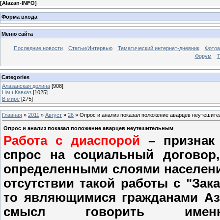
[
Alazan-INFO
]
Форма входа
Меню сайта
Последние новости
Статьи/Интервью
Тематический интернет-дневник
Фото
Форум
Т
Categories
Алазанская долина
[908]
Наш Кавказ
[1025]
В мире
[275]
Главная
»
2011
»
Август
»
26
» Опрос и анализ показал положение аварцев неутешит
Опрос и анализ показал положение аварцев неутешительным
Работа с диаспорой
– признак 
спрос на социальный договор
определенными слоями населения
отсутствии такой работы с "Зак
то являющимися гражданами Азе
смысл говорить им