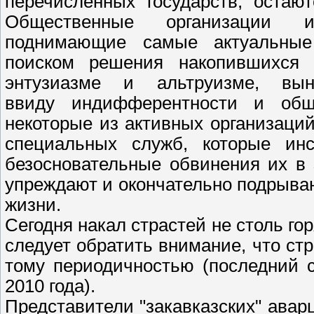
перечисленных государств, остаю
Общественные организации и
поднимающие самые актуальные
поиском решения накопившихся 
энтузиазме и альтруизме, вы
ввиду индифферентности и обще
некоторые из активных организаци
специальных служб, которые ин
безосновательные обвинения их в 
упреждают и окончательно подрываю
жизни.
Сегодня накал страстей не столь го
следует обратить внимание, что ст
тому периодичностью (последний 
2010 года).
Представители "закавказских" авар