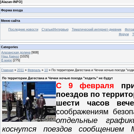
[
Alazan-INFO
]
Форма входа
Меню сайта
Последние новости
Статьи/Интервью
Тематический интернет-дневник
Фото
Форум
Т
Categories
Алазанская долина
[908]
Наш Кавказ
[1025]
В мире
[275]
Главная
»
2011
»
Февраль
»
10
» По территории Дагестана и Чечни ночью поезда "ходи
По территории Дагестана и Чечни ночью поезда "ходить" не будут
С
9 февраля
пр
поездов по террито
шести часов веч
соображениям безоп
отдельные график
коснутся поездов сообщением Ма