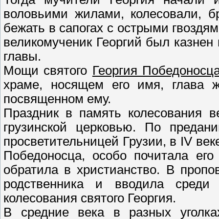
воловьими жилами, колесовали, б
бежать в сапогах с острыми гвоздям
великомученик Георгий был казнен 
главы.
Мощи святого
Георгия Победоносц
храме, носящем его имя, глава 
посвященном ему.
Праздник в память колесования в
грузинской церковью. По предан
просветительницей Грузии, в IV век
Победоносца, особо почитала его
обратила в христианство. В проп
родственника и вводила среди
колесования святого Георгия.
В средние века в разных уголк