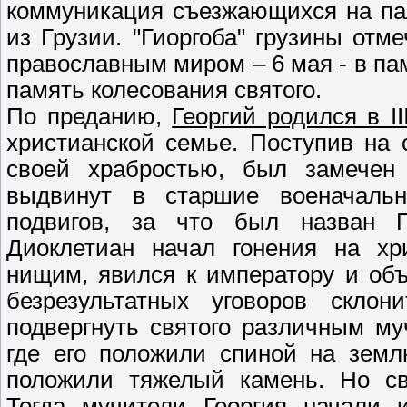
коммуникация съезжающихся на па
из Грузии. "Гиоргоба" грузины от
православным миром – 6 мая - в памя
память колесования святого.
По преданию,
Георгий родился в II
христианской семье. Поступив на 
своей храбростью, был замечен 
выдвинут в старшие военачаль
подвигов, за что был назван П
Диоклетиан начал гонения на хр
нищим, явился к императору и об
безрезультатных уговоров склон
подвергнуть святого различным м
где его положили спиной на земл
положили тяжелый камень. Но св
Тогда мучители Георгия начали 