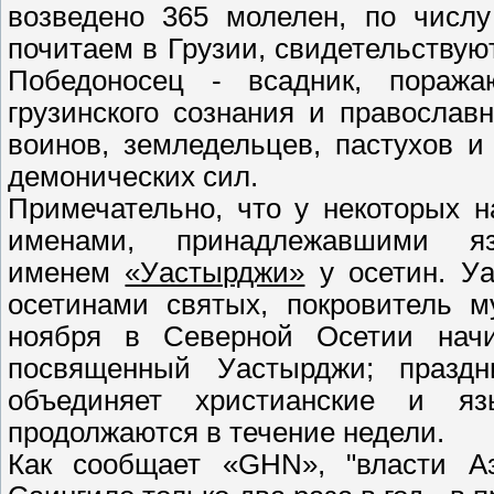
возведено 365 молелен, по числу
почитаем в Грузии, свидетельствую
Победоносец - всадник, пораж
грузинского сознания и православ
воинов, земледельцев, пастухов и
демонических сил.
Примечательно, что у некоторых н
именами, принадлежавшими я
именем
«Уастырджи»
у осетин. Уа
осетинами святых, покровитель м
ноября в Северной Осетии нач
посвященный Уастырджи; праздн
объединяет христианские и яз
продолжаются в течение недели.
Как сообщает «GHN», "власти А