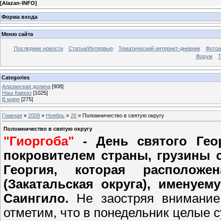
[
Alazan-INFO
]
Форма входа
Меню сайта
Последние новости
Статьи/Интервью
Тематический интернет-дневник
Фото
Форум
Т
Categories
Алазанская долина
[908]
Наш Кавказ
[1025]
В мире
[275]
Главная
»
2009
»
Ноябрь
»
26
» Поломничество в святую округу
Поломничество в святую округу
"Гиоргоба"
- День святого Гео
покровителем страны, грузины 
Георгия, которая расположе
(Закатальская округа), именуе
Саингило.
Не заостряя внимание
отметим, что в понедельник целые 