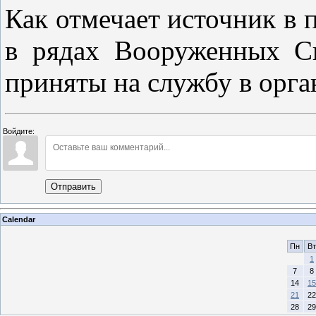
Как отмечает источник в 
в рядах Вооруженных С
приняты на службу в орга
Войдите:
Отправить
Calendar
Пн
Вт
1
7
8
14
15
21
22
28
29