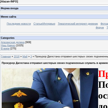
[
Alazan-INFO
]
Форма входа
Меню сайта
Последние новости
Статьи/Интервью
Тематический интернет-дневник
Фото
Форум
Т
Categories
Алазанская долина
[908]
Наш Кавказ
[1025]
В мире
[275]
Главная
»
2018
»
Май
»
3
» Прокурор Дагестана отправил шестерых своих подчиненн
Прокурор Дагестана отправил шестерых своих подчиненных служить в армию
П
П
о
д