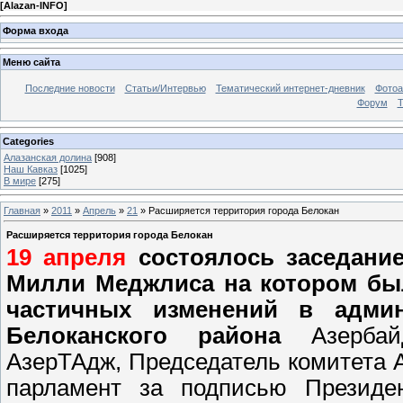
[
Alazan-INFO
]
Форма входа
Меню сайта
Последние новости
Статьи/Интервью
Тематический интернет-дневник
Фото
Форум
Т
Categories
Алазанская долина
[908]
Наш Кавказ
[1025]
В мире
[275]
Главная
»
2011
»
Апрель
»
21
» Расширяется территория города Белокан
Расширяется территория города Белокан
19 апреля
состоялось заседани
Милли Меджлиса
на котором бы
частичных изменений в админ
Белоканского района
Азербайд
АзерТАдж,
Председатель комитета 
парламент за подписью Президен