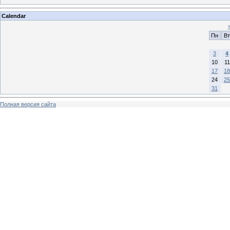
Calendar
Пн
Вт
3
4
10
11
17
18
24
25
31
Полная версия сайта