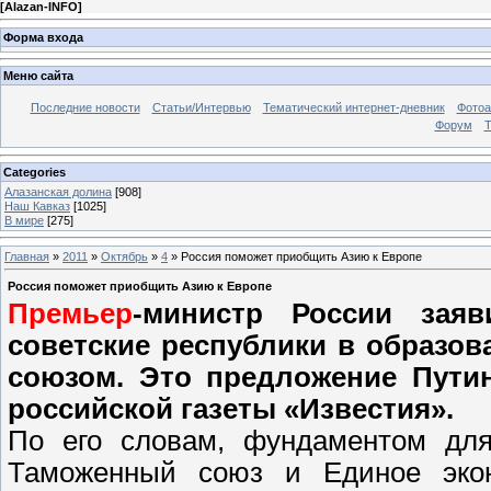
[
Alazan-INFO
]
Форма входа
Меню сайта
Последние новости
Статьи/Интервью
Тематический интернет-дневник
Фото
Форум
Т
Categories
Алазанская долина
[908]
Наш Кавказ
[1025]
В мире
[275]
Главная
»
2011
»
Октябрь
»
4
» Россия поможет приобщить Азию к Европе
Россия поможет приобщить Азию к Европе
Премьер
-министр России зая
советские республики в образов
союзом. Это предложение Путин
российской газеты «Известия».
По его словам, фундаментом для
Таможенный союз и Единое экон