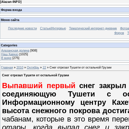
[
Alazan-INFO
]
Форма входа
Меню сайта
Последние новости
Статьи/Интервью
Тематический интернет-дневник
Фото
Форум
Т
Categories
Алазанская долина
[908]
Наш Кавказ
[1025]
В мире
[275]
Главная
»
2010
»
Октябрь
»
22
» Снег отрезал Тушети от остальной Грузии
Снег отрезал Тушети от остальной Грузии
Выпавший первый
снег закрыл 
соединяющую Тушети с ос
Информационному центру Кахе
высота снежного покрова достиг
чабанам, которые в это время пере
отары, когда выпал снег и зак