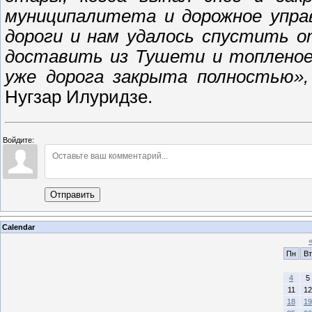
муниципалитета и дорожное упра
дороги и нам удалось спустить о
доставить из Тушети и топленое 
уже дорога закрыта полностью»
Нугзар Илуридзе.
Войдите:
Отправить
Calendar
Пн
Вт
4
5
11
12
18
19