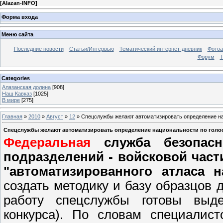
[
Alazan-INFO
]
Форма входа
Меню сайта
Последние новости
Статьи/Интервью
Тематический интернет-дневник
Фото
Форум
Т
Categories
Алазанская долина
[908]
Наш Кавказ
[1025]
В мире
[275]
Главная
»
2010
»
Август
»
12
» Спецслужбы желают автоматизировать определение на
Спецслужбы желают автоматизировать определение национальности по голо
Федеральная
служба безопас
подразделений - войсковой части
"автоматизированного атласа 
создать методику и базу образцов 
работу спецслужбы готовы выд
конкурса). По словам специалис