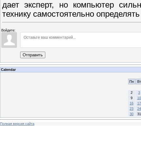
дает эксперт, но компьютер силь
технику самостоятельно определять
Войдите:
Отправить
Calendar
Пн
Вт
2
3
9
10
16
17
23
24
30
31
Полная версия сайта