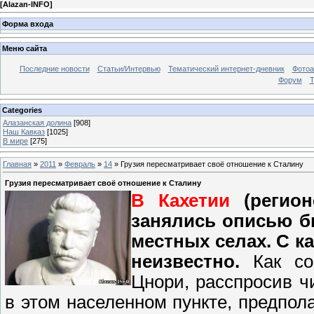
[
Alazan-INFO
]
Форма входа
Меню сайта
Последние новости
Статьи/Интервью
Тематический интернет-дневник
Фото
Форум
Т
Categories
Алазанская долина
[908]
Наш Кавказ
[1025]
В мире
[275]
Главная
»
2011
»
Февраль
»
14
» Грузия пересматривает своё отношение к Сталину
Грузия пересматривает своё отношение к Сталину
В Кахетии
(регио
занялись описью б
местных селах. С к
неизвестно.
Как соо
Цнори, расспросив ч
в этом населенном пункте, предпол