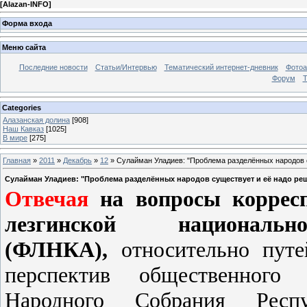
[
Alazan-INFO
]
Форма входа
Меню сайта
Последние новости
Статьи/Интервью
Тематический интернет-дневник
Фото
Форум
Т
Categories
Алазанская долина
[908]
Наш Кавказ
[1025]
В мире
[275]
Главная
»
2011
»
Декабрь
»
12
» Сулайман Уладиев: "Проблема разделённых народов с
Сулайман Уладиев: "Проблема разделённых народов существует и её надо реш
Отвечая
на вопросы корресп
лезгинской националь
(ФЛНКА),
относительно пут
перспектив общественного 
Народного Собрания Респ