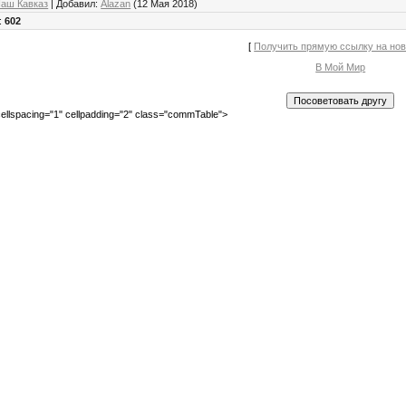
аш Кавказ
|
Добавил
:
Alazan
(12 Мая 2018)
:
602
[
Получить прямую ссылку на но
В Мой Мир
ellspacing="1" cellpadding="2" class="commTable">