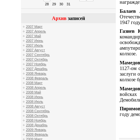
награжде
28
29
30
31
Балаев 
Отечеств
Архив
записей
1947 году
2007 Март
Газиев 
2007 Апрель
командир
2007 Май
2007 Июнь
освобожд
2007 Июль
ампутиро
2007 Август
колхозе.
2007 Сентябрь
2007 Октябрь
Мамедов
2007 Ноябрь
1127-ом 
2007 Декабрь
заслуги 
2008 Январь
2008 Февраль
колхозе 
2008 Март
2008 Апрель
Мамедов
2008 Май
войсках 
2008 Июнь
Демобили
2008 Июль
2008 Август
Пиримов
2008 Сентябрь
году дем
2008 Октябрь
2008 Ноябрь
2008 Декабрь
2009 Январь
2009 Февраль
2009 Март