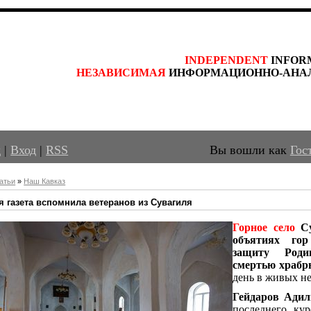
INDEPENDENT
 INFOR
НЕЗАВИСИМАЯ
 ИНФОРМАЦИОННО-АНА
д
|
Вход
|
RSS
Вы вошли как
Гос
атьи
»
Наш Кавказ
я газета вспомнила ветеранов из Сувагиля
Горное село
Су
объятиях гор
защиту Родин
смертью храбры
день в живых не
Гейдаров Адил
последнего ку