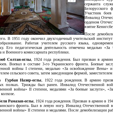
сержанта служ
Белорусского ф
Участник боев
Инвалид Отечес
орденом Отечест
взятие Кенигсбе
После демобили
его. В 1951 году окончил двухгодичный учительский институт
образование. Работая учителем русского языка, одноврем
ку. Его педагогическая деятельность отмечена медалью «За
 и Военного комиссариата республики.
юб Солтан-оглы
, 1924 года рождения. Был призван в армию
оев. Воевал в составе 3-го Украинского фронта. Боевые зас
енной войны I степени, медалью «За освобождение Вены» и 
телем сельского совета, затем заведующим фермой, заместителем 
в Гурбан Назир-оглы
, 1922 года рождения. В армию приз
вых полках. Трижды был ранен. Инвалид Отечественной вой
венной войны» II степени, медалями «За боевые заслуги», «
 колхозе.
Вели Рамазан-оглы
, 1924 года рождения. Призван в армию в 194
аинского фронта. Был в левую ногу. Инвалид Отечественной 
венной войны» II степени и медалями. После демобилизации раб