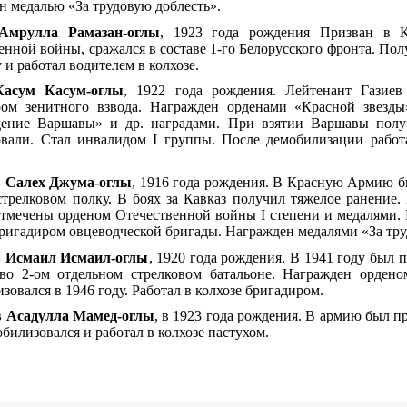
н медалью «За трудовую доблесть».
Амрулла Рамазан-оглы
, 1923 года рождения Призван в 
енной войны, сражался в составе 1-го Белорусского фронта. Пол
 и работал водителем в колхозе.
Касум Касум-оглы
, 1922 года рождения. Лейтенант Газиев
ом зенитного взвода. Награжден орденами «Красной звезды»
ение Варшавы» и др. наградами. При взятии Варшавы получ
вали. Стал инвалидом I группы. После демобилизации работ
 Салех Джума-оглы
, 1916 года рождения. В Красную Армию б
стрелковом полку. В боях за Кавказ получил тяжелое ранение
отмечены орденом Отечественной войны I степени и медалями. 
бригадиром овцеводческой бригады. Награжден медалями «За труд
 Исмаил Исмаил-оглы
, 1920 года рождения. В 1941 году был
во 2-ом отдельном стрелковом батальоне. Награжден ордено
зовался в 1946 году. Работал в колхозе бригадиром.
 Асадулла Мамед-оглы
, в 1923 года рождения. В армию был п
обилизовался и работал в колхозе пастухом.