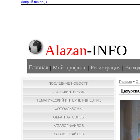
Добрый вечер ))
Alazan
-INFO
Главная
|
Мой профиль
|
Регистрация
|
Выхо
Главная
»
Ст
ПОСЛЕДНИЕ НОВОСТИ
Цахурска
СТАТЬИ/ИНТЕРВЬЮ
ТЕМАТИЧЕСКИЙ ИНТЕРНЕТ-ДНЕВНИК
ФОТОАЛЬБОМЫ
ОБРАТНАЯ СВЯЗЬ
КАТАЛОГ ФАЙЛОВ
КАТАЛОГ САЙТОВ