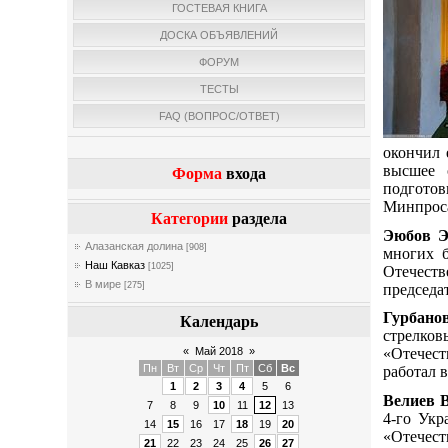
ГОСТЕВАЯ КНИГА
ДОСКА ОБЪЯВЛЕНИЙ
ФОРУМ
ТЕСТЫ
FAQ (ВОПРОС/ОТВЕТ)
окончил 
высшее 
Форма
входа
подготов
Минпроса
Категории
раздела
Эюбов Э
Алазанская долина
[908]
многих б
Наш Кавказ
[1025]
Отечеств
В мире
[275]
председа
Гурбано
Календарь
стрелко
«Отечест
«
Май 2018
»
Пн
Вт
Ср
Чт
Пт
Сб
Вс
работал в
1
2
3
4
5
6
Велиев 
7
8
9
10
11
12
13
4-го Укр
14
15
16
17
18
19
20
«Отечест
21
22
23
24
25
26
27