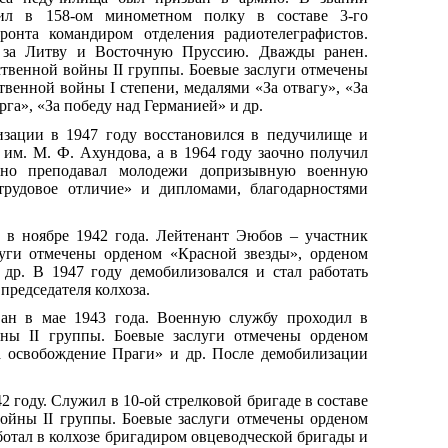
ил в 158-ом минометном полку в составе 3-го
ронта командиром отделения радиотелеграфистов.
 за Литву и Восточную Пруссию. Дважды ранен.
твенной войны II группы. Боевые заслуги отмечены
венной войны I степени, медалями «За отвагу», «За
рга», «За победу над Германией» и др.
зации в 1947 году восстановился в педучилище и
 им. М. Ф. Ахундова, а в 1964 году заочно получил
енно преподавал молодежи допризывную военную
 трудовое отличие» и дипломами, благодарностями
 в ноябре 1942 года. Лейтенант Эюбов – участник
луги отмечены орденом «Красной звезды», орденом
др. В 1947 году демобилизовался и стал работать
председателя колхоза.
ван в мае 1943 года. Военную службу проходил в
ны II группы. Боевые заслуги отмечены орденом
За освобождение Праги» и др. После демобилизации
2 году. Служил в 10-ой стрелковой бригаде в составе
войны II группы. Боевые заслуги отмечены орденом
отал в колхозе бригадиром овцеводческой бригады и