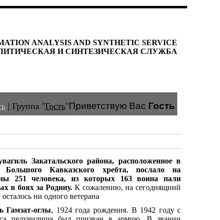
MATION ANALYSIS AND SYNTHETIC SERVICE
ЛИТИЧЕСКАЯ И СИНТЕЗИЧЕСКАЯ СЛУЖБА
Приветствую Вас
Гость
ть
|
Группа
"
Гость
"
вагиль Закатальского района, расположенное в
 Большого Кавказского хребта, послало на
ы 251 человека, из которых 163 воина пали
х в боях за Родину.
К сожалению, на сегоднящний
 осталось ни одного ветерана
ь Гамзат-оглы
, 1924 года рождения. В 1942 году с
рса педучилища был призван в армию. В звании