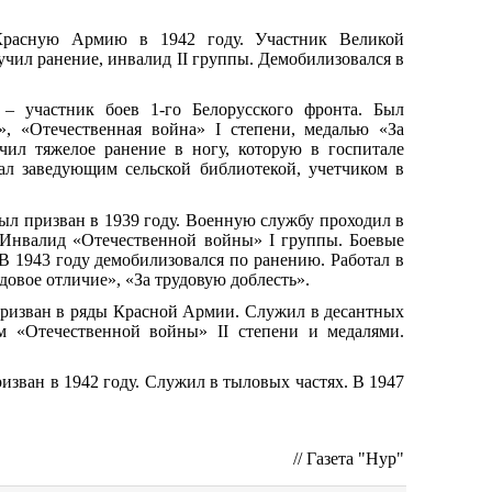
Красную Армию в 1942 году. Участник Великой
учил ранение, инвалид II группы. Демобилизовался в
 – участник боев 1-го Белорусского фронта. Был
, «Отечественная война» I степени, медалью «За
ил тяжелое ранение в ногу, которую в госпитале
ал заведующим сельской библиотекой, учетчиком в
ыл призван в 1939 году. Военную службу проходил в
. Инвалид «Отечественной войны» I группы. Боевые
В 1943 году демобилизовался по ранению. Работал в
овое отличие», «За трудовую доблесть».
 призван в ряды Красной Армии. Служил в десантных
м «Отечественной войны» II степени и медалями.
ризван в 1942 году. Служил в тыловых частях. В 1947
// Газета "Нур"