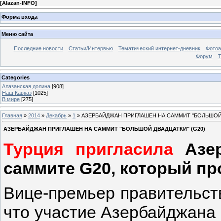
[
Alazan-INFO
]
Форма входа
Меню сайта
Последние новости
Статьи/Интервью
Тематический интернет-дневник
Фото
Форум
Т
Categories
Алазанская долина
[908]
Наш Кавказ
[1025]
В мире
[275]
Главная
»
2014
»
Декабрь
»
1
» АЗЕРБАЙДЖАН ПРИГЛАШЕН НА САММИТ "БОЛЬШОЙ 
АЗЕРБАЙДЖАН ПРИГЛАШЕН НА САММИТ "БОЛЬШОЙ ДВАДЦАТКИ" (G20)
Турция пригласила
Азер
саммите G20, который про
Вице-премьер правительст
что участие Азербайджана 