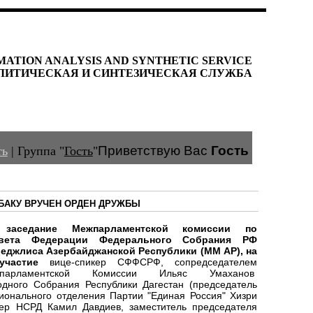
MATION ANALYSIS AND SYNTHETIC SERVICE
ЛИТИЧЕСКАЯ И СИНТЕЗИЧЕСКАЯ СЛУЖБА
Приветствую Вас
Гость
ть
|
Группа
"
Гость
"
 БАКУ ВРУЧЕН ОРДЕН ДРУЖБЫ
аседание Межпарламентской комиссии по
овета Федерации Федерального Собрания РФ
еджлиса Азербайджанской Республики (ММ АР), на
 участие
вице-спикер СФФСРФ, сопредседателем
жпарламентской Комиссии Ильяс Умаханов
одного Собрания Республики Дагестан (председатель
ионального отделения Партии "Единая Россия" Хизри
кер НСРД Камил Давдиев, заместитель председателя