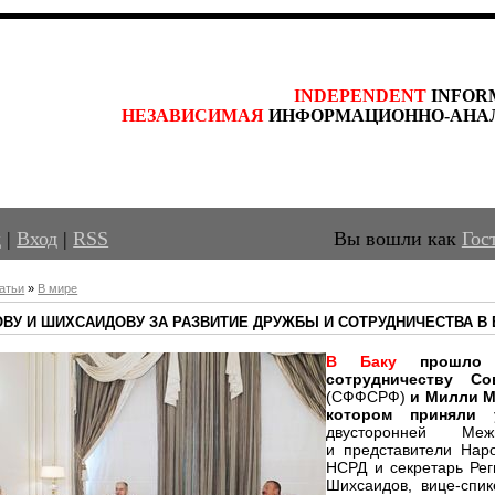
INDEPENDENT
 INFOR
НЕЗАВИСИМАЯ
 ИНФОРМАЦИОННО-АНА
д
|
Вход
|
RSS
Вы вошли как
Гос
атьи
»
В мире
ВУ И ШИХСАИДОВУ ЗА РАЗВИТИЕ ДРУЖБЫ И СОТРУДНИЧЕСТВА В
В Баку
прошло з
сотрудничеству С
(СФФСРФ)
и Милли М
котором приняли
двусторонней Ме
и представители Нар
НСРД и секретарь Рег
Шихсаидов, вице-спи