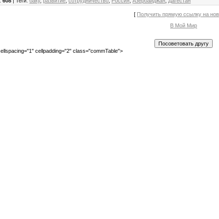
:
608
|
Теги
:
баку
,
развитие
,
сотрудничество
,
Россия
,
Азербайджан
,
Дагестан
[
Получить прямую ссылку на но
В Мой Мир
ellspacing="1" cellpadding="2" class="commTable">