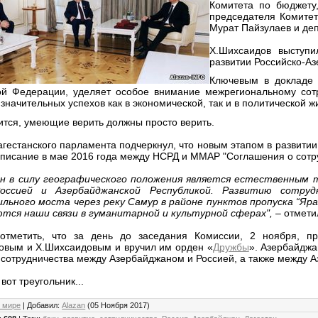
Комитета по бюджету
председателя Комитет
Мурат Пайзулаев и деп
Х.Шихсаидов выступ
развитии Российско-Аз
Ключевым в докладе б
ой Федерации, уделяет особое внимание межрегиональному сотр
значительных успехов как в экономической, так и в политической ж
ится, умеющие верить должны просто верить.
агестанского парламента подчеркнул, что новым этапом в развит
дписание в мае 2016 года между НСРД и ММАР "Соглашения о сотр
н в силу географического положения является естественным
оссией и Азербайджанской Республикой. Развитию сотру
льного моста через реку Самур в районе пунктов пропуска “Яраг
тся наши связи в гуманитарной и культурной сферах",
– отмети
отметить, что за день до заседания Комиссии, 2 ноября, п
овым и Х.Шихсаидовым и вручил им
орден «
Дружбы
». Азербайджа
 сотрудничества между Азербайджаном и Россией, а также между 
 вот треугольник...
 мире
|
Добавил
:
Alazan
(05 Ноября 2017)