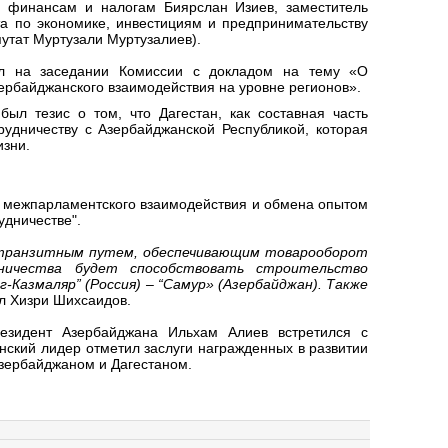
, финансам и налогам Биярслан Изиев, заместитель
а по экономике, инвестициям и предпринимательству
утат Муртузали Муртузалиев).
ил на заседании Комиссии с докладом на тему «О
ербайджанского взаимодействия на уровне регионов».
ыл тезис о том, что Дагестан, как составная часть
удничеству с Азербайджанской Республикой, которая
изни.
ии межпарламентского взаимодействия и обмена опытом
удничестве".
 транзитным путем, обеспечивающим товарооборот
дничества будет способствовать строительство
-Казмаляр” (Россия) – “Самур» (Азербайджан). Также
л Хизри Шихсаидов.
резидент Азербайджана Ильхам Алиев встретился с
нский лидер отметил заслуги награжденных в развитии
Азербайджаном и Дагестаном.