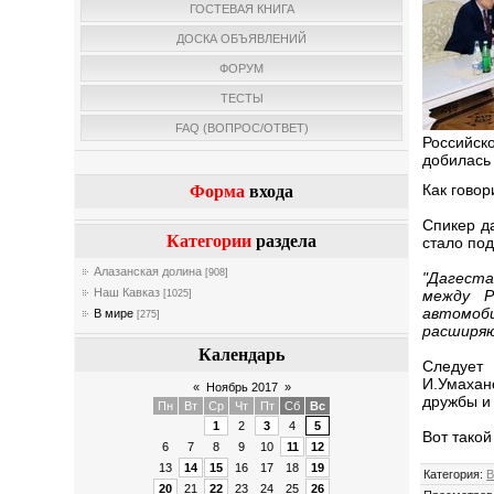
ГОСТЕВАЯ КНИГА
ДОСКА ОБЪЯВЛЕНИЙ
ФОРУМ
ТЕСТЫ
FAQ (ВОПРОС/ОТВЕТ)
Российск
добилась 
Как говор
Форма
входа
Спикер д
Категории
раздела
стало по
Алазанская долина
[908]
"Дагеста
Наш Кавказ
между Р
[1025]
автомоби
В мире
[275]
расширяю
Календарь
Следует 
И.Умахан
«
Ноябрь 2017
»
дружбы и
Пн
Вт
Ср
Чт
Пт
Сб
Вс
1
2
3
4
5
Вот такой
6
7
8
9
10
11
12
13
14
15
16
17
18
19
Категория
:
В
20
21
22
23
24
25
26