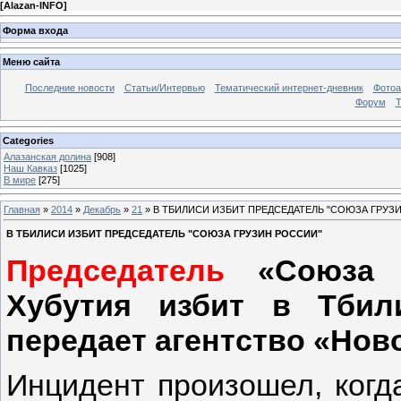
[
Alazan-INFO
]
Форма входа
Меню сайта
Последние новости
Статьи/Интервью
Тематический интернет-дневник
Фото
Форум
Т
Categories
Алазанская долина
[908]
Наш Кавказ
[1025]
В мире
[275]
Главная
»
2014
»
Декабрь
»
21
» В ТБИЛИСИ ИЗБИТ ПРЕДСЕДАТЕЛЬ "СОЮЗА ГРУЗ
В ТБИЛИСИ ИЗБИТ ПРЕДСЕДАТЕЛЬ "СОЮЗА ГРУЗИН РОССИИ"
Председатель
«Союза г
Хубутия избит в Тбили
передает агентство «Нов
Инцидент произошел, когд